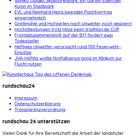
Slavko Oblaks Skulpturenpark: Ein Garten Eden der
Kunst im Stadtpark
EVL und Reinhard Heinz beenden Pachtvertrag
einvernehmlich
Gretlmühle und Hofgarten nach Unwetter noch gesperrt
Höchstleistungen trotz Hitze beim triathlon.de CUP
Frontalzusammenstoß auf der B11 fordert zwei
Todesopfer
Heftiges Unwetter verursacht rund 100 Feuerwehr-
Einsätze
JVA-Häftlig wollte Notfallversorgung im Klinkum zur
Flucht nutzen
rundschau24
Impressum
Datenschutzerklärung
Transparenzverordnung
rundschau 24 unterstützen
Vielen Dank für Ihre Bereitschaft die Arbeit der landshuter