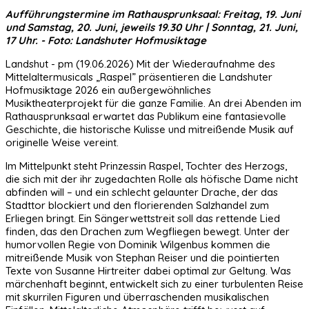
Aufführungstermine im Rathausprunksaal: Freitag, 19. Juni
und Samstag, 20. Juni, jeweils 19.30 Uhr | Sonntag, 21. Juni,
17 Uhr. - Foto: Landshuter Hofmusiktage
Landshut - pm (19.06.2026) Mit der Wiederaufnahme des
Mittelaltermusicals „Raspel” präsentieren die Landshuter
Hofmusiktage 2026 ein außergewöhnliches
Musiktheaterprojekt für die ganze Familie. An drei Abenden im
Rathausprunksaal erwartet das Publikum eine fantasievolle
Geschichte, die historische Kulisse und mitreißende Musik auf
originelle Weise vereint.
Im Mittelpunkt steht Prinzessin Raspel, Tochter des Herzogs,
die sich mit der ihr zugedachten Rolle als höfische Dame nicht
abfinden will – und ein schlecht gelaunter Drache, der das
Stadttor blockiert und den florierenden Salzhandel zum
Erliegen bringt. Ein Sängerwettstreit soll das rettende Lied
finden, das den Drachen zum Wegfliegen bewegt. Unter der
humorvollen Regie von Dominik Wilgenbus kommen die
mitreißende Musik von Stephan Reiser und die pointierten
Texte von Susanne Hirtreiter dabei optimal zur Geltung. Was
märchenhaft beginnt, entwickelt sich zu einer turbulenten Reise
mit skurrilen Figuren und überraschenden musikalischen