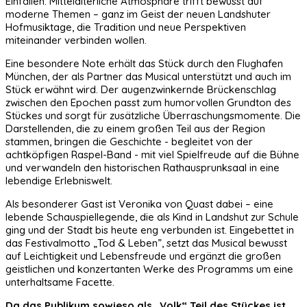
Einfällen. Mittelalterliche Atmosphäre trifft bewusst auf
moderne Themen – ganz im Geist der neuen Landshuter
Hofmusiktage, die Tradition und neue Perspektiven
miteinander verbinden wollen.
Eine besondere Note erhält das Stück durch den Flughafen
München, der als Partner das Musical unterstützt und auch im
Stück erwähnt wird. Der augenzwinkernde Brückenschlag
zwischen den Epochen passt zum humorvollen Grundton des
Stückes und sorgt für zusätzliche Überraschungsmomente. Die
Darstellenden, die zu einem großen Teil aus der Region
stammen, bringen die Geschichte - begleitet von der
achtköpfigen Raspel-Band - mit viel Spielfreude auf die Bühne
und verwandeln den historischen Rathausprunksaal in eine
lebendige Erlebniswelt.
Als besonderer Gast ist Veronika von Quast dabei – eine
lebende Schauspiellegende, die als Kind in Landshut zur Schule
ging und der Stadt bis heute eng verbunden ist. Eingebettet in
das Festivalmotto „Tod & Leben”, setzt das Musical bewusst
auf Leichtigkeit und Lebensfreude und ergänzt die großen
geistlichen und konzertanten Werke des Programms um eine
unterhaltsame Facette.
Da das Publikum sowieso als „Volk“ Teil des Stückes ist,