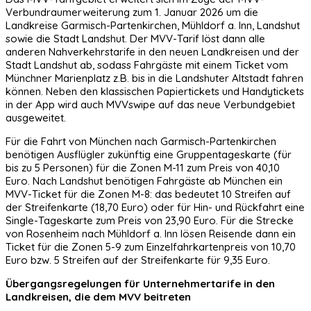
Verbundraumerweiterung zum 1. Januar 2026 um die
Landkreise Garmisch-Partenkirchen, Mühldorf a. Inn, Landshut
sowie die Stadt Landshut. Der MVV-Tarif löst dann alle
anderen Nahverkehrstarife in den neuen Landkreisen und der
Stadt Landshut ab, sodass Fahrgäste mit einem Ticket vom
Münchner Marienplatz z.B. bis in die Landshuter Altstadt fahren
können. Neben den klassischen Papiertickets und Handytickets
in der App wird auch MVVswipe auf das neue Verbundgebiet
ausgeweitet.
Für die Fahrt von München nach Garmisch-Partenkirchen
benötigen Ausflügler zukünftig eine Gruppentageskarte (für
bis zu 5 Personen) für die Zonen M-11 zum Preis von 40,10
Euro. Nach Landshut benötigen Fahrgäste ab München ein
MVV-Ticket für die Zonen M-8: das bedeutet 10 Streifen auf
der Streifenkarte (18,70 Euro) oder für Hin- und Rückfahrt eine
Single-Tageskarte zum Preis von 23,90 Euro. Für die Strecke
von Rosenheim nach Mühldorf a. Inn lösen Reisende dann ein
Ticket für die Zonen 5-9 zum Einzelfahrkartenpreis von 10,70
Euro bzw. 5 Streifen auf der Streifenkarte für 9,35 Euro.
Übergangsregelungen für Unternehmertarife in den
Landkreisen, die dem MVV beitreten