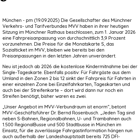
München - pm (19.09.2025) Die Gesellschafter des Münchner
Verkehrs- und Tarifverbundes MVV haben in ihrer heutigen
Sitzung im Münchner Rathaus beschlossen, zum 1. Januar 2026
eine Fahrpreisanpassung von durchschnittlich 3,9 Prozent
vorzunehmen. Die Preise für die Monatskarte S, das
Sozialticket im MVV, bleiben wie bereits bei den
Preisanpassungen in den letzten Jahren unverändert.
Neu ist jedoch ab 2026 die kostenlose Kindermitnahme bei der
Single-Tageskarte. Ebenfalls positiv: Für Fahrgäste aus dem
Umland in den Zonen 2 bis 12 sinkt der Fahrpreis für Fahrten in
einer einzelnen Zone bei Einzelfahrkarten, Tageskarten und
auch bei der Streifenkarte – dort wird dann nur noch ein
Streifen benötigt, bisher waren es zwei.
„Unser Angebot im MVV-Verbundraum ist enorm“, betont
MVV-Geschäftsführer Dr. Bernd Rosenbusch. „Jeden Tag sind
neben S-Bahnen, Regionalbahnen, U- und Trambahnen auch
1.500 RegionalBusse und 500 Stadtbusse in München im
Einsatz, für die zuverlässige Fahrgastinformation hängen nun
auch außerhalb der Landeshauptstadt bereits 725 DFI-