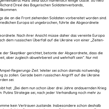
gemeinderat Hans Seidl auch namentlich einige Gäste. So hieß
 Richard Drexl des Bayerischen Soldatenverbands,
illkommen.
gs die an die Front ziehenden Soldaten vorbereitet worden sind.
riedlichen Europa ist ungebrochen, führte die Abgeordnete
geordnete. Nach ihrer Ansicht müsse daher das vereinte Europa
h dem russischen Überfall auf die Ukraine von einer „Zeiten-
se der Skeptiker gerichtet, betonte der Abgeordnete, dass die
it, aber zugleich abwehrbereit und wehrhaft sein“. Nur mit
 Ampel-Regierungs-Zeit. Weiter sei schon damals notwendig
ng zu zollen. Gerade beim russischen Angriff auf die Ukraine
rden sei.
eibt hat. „Bei dem nun schon über drei Jahre andauernden Krieg
. Putins Strategie sei, nach jeder Verhandlung noch mehr zu
me komme kein Vertrauen zustande. Insbesondere schon deshalb