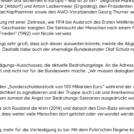
ieden und Sicherheit in Europa – was ist zu tun?“ begrüßte Markt
ar (Altdorf) und Anton Lackermeier (Ergolding), den Präsidenten
ichael Kapfhammer sowie den AWO-Vorsitzenden Georg Thurner w
ng mit einer Zeitreise, wie 1914 bei Ausbruch des Ersten Weltkrie
d Geschwister bangten. Die Sehnsucht der Menschen nach einem f
Frieden“ (1982) von Nicole verwies.
egs sehr groß, dass sich dieser ausweiten könnte, meinte die Ab
 Deshalb habe auch der ehemalige Bundeskanzler Olaf Scholz nac
eidigungs-Ausschusses, die aktuelle Bedrohungslage. An die Adres
t und nicht nur für die Bundeswehr mache. „Wir müssen dialogbere
 den „Sonderschuldenstock von 100 Milliarden Euro“ während der
slichkeit zu signalisieren und der Truppe auch Lob und Anerkennu
denen zumeist die Angst vor Bedrohungs-Szenarien ausgedrückt wo
s sich Russland die Krim (2014) und danach den Don-Bass einverl
h, dass weiter viele Menschen dort getötet oder verwundet werden
tung, mehr für die Verteidigung zu tun. Mit dem Putin’schen Regi