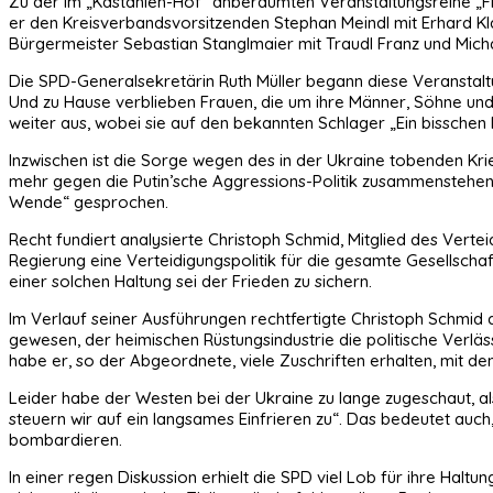
Zu der im „Kastanien-Hof“ anberaumten Veranstaltungsreihe „Fr
er den Kreisverbandsvorsitzenden Stephan Meindl mit Erhard Kl
Bürgermeister Sebastian Stanglmaier mit Traudl Franz und M
Die SPD-Generalsekretärin Ruth Müller begann diese Veranstaltu
Und zu Hause verblieben Frauen, die um ihre Männer, Söhne un
weiter aus, wobei sie auf den bekannten Schlager „Ein bisschen 
Inzwischen ist die Sorge wegen des in der Ukraine tobenden Kri
mehr gegen die Putin’sche Aggressions-Politik zusammenstehen.
Wende“ gesprochen.
Recht fundiert analysierte Christoph Schmid, Mitglied des Vert
Regierung eine Verteidigungspolitik für die gesamte Gesellschaf
einer solchen Haltung sei der Frieden zu sichern.
Im Verlauf seiner Ausführungen rechtfertigte Christoph Schmid
gewesen, der heimischen Rüstungsindustrie die politische Verläs
habe er, so der Abgeordnete, viele Zuschriften erhalten, mit 
Leider habe der Westen bei der Ukraine zu lange zugeschaut, al
steuern wir auf ein langsames Einfrieren zu“. Das bedeutet auc
bombardieren.
In einer regen Diskussion erhielt die SPD viel Lob für ihre Hal