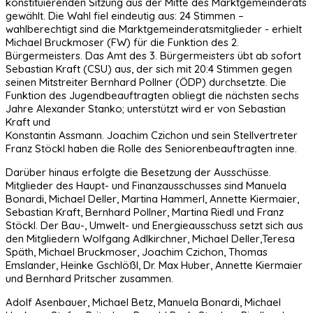
konstituierenden Sitzung aus der Mitte des Marktgemeinderats
gewählt. Die Wahl fiel eindeutig aus: 24 Stimmen –
wahlberechtigt sind die Marktgemeinderatsmitglieder - erhielt
Michael Bruckmoser (FW) für die Funktion des 2.
Bürgermeisters. Das Amt des 3. Bürgermeisters übt ab sofort
Sebastian Kraft (CSU) aus, der sich mit 20:4 Stimmen gegen
seinen Mitstreiter Bernhard Pollner (ÖDP) durchsetzte. Die
Funktion des Jugendbeauftragten obliegt die nächsten sechs
Jahre Alexander Stanko; unterstützt wird er von Sebastian
Kraft und
Konstantin Assmann. Joachim Czichon und sein Stellvertreter
Franz Stöckl haben die Rolle des Seniorenbeauftragten inne.
Darüber hinaus erfolgte die Besetzung der Ausschüsse.
Mitglieder des Haupt- und Finanzausschusses sind Manuela
Bonardi, Michael Deller, Martina Hammerl, Annette Kiermaier,
Sebastian Kraft, Bernhard Pollner, Martina Riedl und Franz
Stöckl. Der Bau-, Umwelt- und Energieausschuss setzt sich aus
den Mitgliedern Wolfgang Adlkirchner, Michael Deller,Teresa
Späth, Michael Bruckmoser, Joachim Czichon, Thomas
Emslander, Heinke Gschlößl, Dr. Max Huber, Annette Kiermaier
und Bernhard Pritscher zusammen.
Adolf Asenbauer, Michael Betz, Manuela Bonardi, Michael