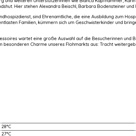
burg und weiteren Unterstützerinnen wie Bianca Kapfhammer, Kari
shut. Hier stehen Alexandra Beischl, Barbara Bodensteiner und 
hospizdienst, sind Ehrenamtliche, die eine Ausbildung zum Hospizb
entlasten Familien, kümmern sich um Geschwisterkinder und bringe
ssoires wartet eine große Auswahl auf die Besucherinnen und Besu
en besonderen Charme unseres Flohmarkts aus: Tracht weiterge
28°C
27°C