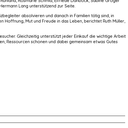
n Ruhland, Rosmarie Schmid, Elfriede Danböck, Sabine Gröger
Hermann Lang unterstützend zur Seite.
egleiter absolvieren und danach in Familien tätig sind, in
n Hoffnung, Mut und Freude in das Leben, berichtet Ruth Müller,
cher. Gleichzeitig unterstützt jeder Einkauf die wichtige Arbeit
ben, Ressourcen schonen und dabei gemeinsam etwas Gutes