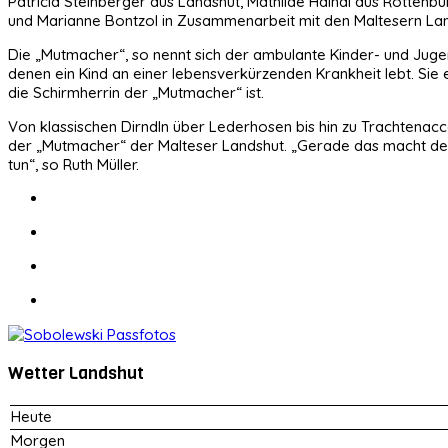
Patricia Steinberger aus Landshut, Mathilde Haindl aus Rotten
und Marianne Bontzol in Zusammenarbeit mit den Maltesern Land
Die „Mutmacher“, so nennt sich der ambulante Kinder- und Jugend
denen ein Kind an einer lebensverkürzenden Krankheit lebt. Sie 
die Schirmherrin der „Mutmacher“ ist.
Von klassischen Dirndln über Lederhosen bis hin zu Trachtenacce
der „Mutmacher“ der Malteser Landshut. „Gerade das macht d
tun“, so Ruth Müller.
Wetter Landshut
Heute
Morgen