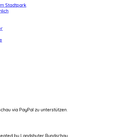
 im Stadtpark
lich
er
e
schau via PayPal zu unterstützen.
Created by Landshuter Rundschau