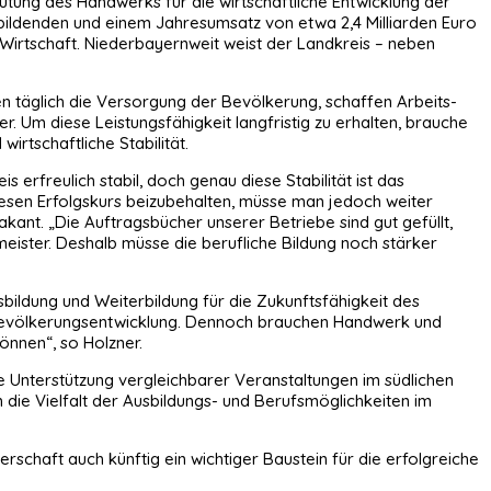
ung des Handwerks für die wirtschaftliche Entwicklung der
bildenden und einem Jahresumsatz von etwa 2,4 Milliarden Euro
Wirtschaft. Niederbayernweit weist der Landkreis – neben
n täglich die Versorgung der Bevölkerung, schaffen Arbeits-
r. Um diese Leistungsfähigkeit langfristig zu erhalten, brauche
rtschaftliche Stabilität.
erfreulich stabil, doch genau diese Stabilität ist das
esen Erfolgskurs beizubehalten, müsse man jedoch weiter
kant. „Die Auftragsbücher unserer Betriebe sind gut gefüllt,
ksmeister. Deshalb müsse die berufliche Bildung noch stärker
bildung und Weiterbildung für die Zukunftsfähigkeit des
en Bevölkerungsentwicklung. Dennoch brauchen Handwerk und
können“, so Holzner.
ie Unterstützung vergleichbarer Veranstaltungen im südlichen
n die Vielfalt der Ausbildungs- und Berufsmöglichkeiten im
chaft auch künftig ein wichtiger Baustein für die erfolgreiche