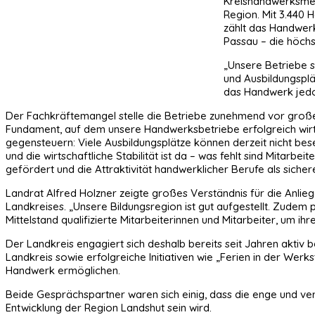
Kreishandwerksmei
Region. Mit 3.440 
zählt das Handwerk
Passau – die höch
„Unsere Betriebe s
und Ausbildungsplä
das Handwerk jedoc
Der Fachkräftemangel stelle die Betriebe zunehmend vor große He
Fundament, auf dem unsere Handwerksbetriebe erfolgreich wirts
gegensteuern: Viele Ausbildungsplätze können derzeit nicht bese
und die wirtschaftliche Stabilität ist da – was fehlt sind Mitarb
gefördert und die Attraktivität handwerklicher Berufe als siche
Landrat Alfred Holzner zeigte großes Verständnis für die Anlie
Landkreises. „Unsere Bildungsregion ist gut aufgestellt. Zudem
Mittelstand qualifizierte Mitarbeiterinnen und Mitarbeiter, um ihr
Der Landkreis engagiert sich deshalb bereits seit Jahren aktiv
Landkreis sowie erfolgreiche Initiativen wie „Ferien in der Werk
Handwerk ermöglichen.
Beide Gesprächspartner waren sich einig, dass die enge und ve
Entwicklung der Region Landshut sein wird.