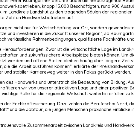
ster Peter Baumgartner betonte dabei die herausragende Bedeut
Handwerksbetrieben, knapp 15.000 Beschäftigten, rund 900 Auszu
 im Landkreis Landshut zu den tragenden Säulen der regionalen 
ste Zahl an Handwerksbetrieben auf.
orgen nicht nur für Wertschöpfung vor Ort, sondern gewährleiste
tze und investieren in die Zukunft unserer Region“, so Baumgartne
h verlässliche Rahmenbedingungen, qualifizierte Fachkräfte und wi
rausforderungen. Zwar ist die wirtschaftliche Lage im Landkreis 
chaften und zukunftssichere Arbeitsplätze bieten können. Um di
tzt werden und offene Stellen bleiben häufig über längere Zeit va
eiter, die die Arbeit ausführen können“, erklärte der Kreishandwer
rer und stabiler Karriereweg weiter in den Fokus gerückt werden.
gen des Handwerks und unterstrich die Bedeutung von Bildung, Aus
 profitieren wir von unserer attraktiven Lage und einer positiv
e wichtige Rolle für die regionale Wirtschaft weiterhin erfüllen zu 
 bei der Fachkräftesicherung. Dazu zählen die BerufeschauNord, d
statt“ und die Jobtour, die jungen Menschen praxisnahe Einblicke i
rtrauensvolle Zusammenarbeit zwischen Landkreis und Handwerkers