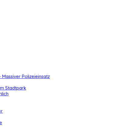
- Massiver Polizeieinsatz
 im Stadtpark
lich
er
e