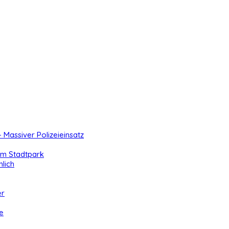
- Massiver Polizeieinsatz
 im Stadtpark
lich
er
e