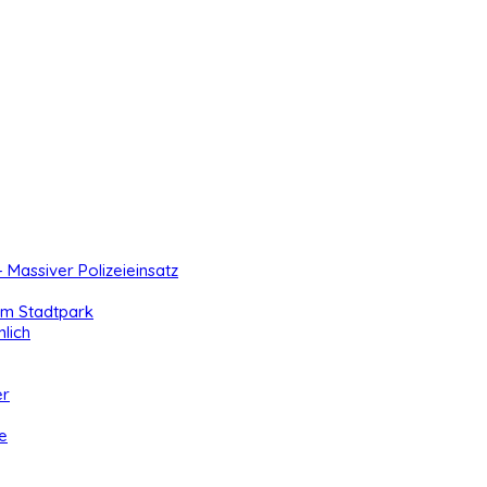
- Massiver Polizeieinsatz
 im Stadtpark
lich
er
e