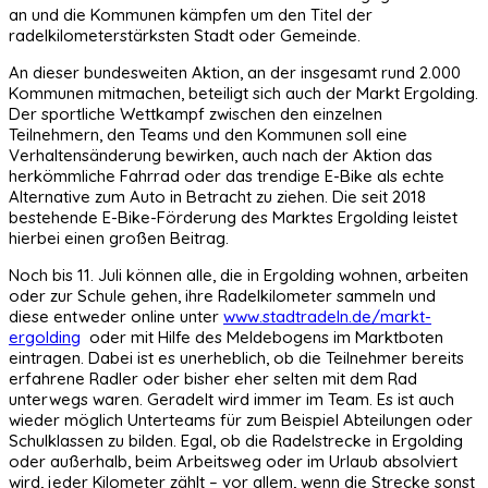
an und die Kommunen kämpfen um den Titel der
radelkilometerstärksten Stadt oder Gemeinde.
An dieser bundesweiten Aktion, an der insgesamt rund 2.000
Kommunen mitmachen, beteiligt sich auch der Markt Ergolding.
Der sportliche Wettkampf zwischen den einzelnen
Teilnehmern, den Teams und den Kommunen soll eine
Verhaltensänderung bewirken, auch nach der Aktion das
herkömmliche Fahrrad oder das trendige E-Bike als echte
Alternative zum Auto in Betracht zu ziehen. Die seit 2018
bestehende E-Bike-Förderung des Marktes Ergolding leistet
hierbei einen großen Beitrag.
Noch bis 11. Juli können alle, die in Ergolding wohnen, arbeiten
oder zur Schule gehen, ihre Radelkilometer sammeln und
diese entweder online unter
www.stadtradeln.de/markt-
ergolding
oder mit Hilfe des Meldebogens im Marktboten
eintragen. Dabei ist es unerheblich, ob die Teilnehmer bereits
erfahrene Radler oder bisher eher selten mit dem Rad
unterwegs waren. Geradelt wird immer im Team. Es ist auch
wieder möglich Unterteams für zum Beispiel Abteilungen oder
Schulklassen zu bilden. Egal, ob die Radelstrecke in Ergolding
oder außerhalb, beim Arbeitsweg oder im Urlaub absolviert
wird, jeder Kilometer zählt – vor allem, wenn die Strecke sonst