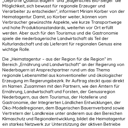
„Geprüfte Qualität Bayern“ und „Bayerisches Bio-Siegel“ die
Möglichkeit, sich bewusst für regionale Erzeuger und
Verarbeiter zu entscheiden“, informiert Miriam Korber von der
Heimatagentur. Damit, so Korber weiter, können vom
Verbraucher gewünschte Aspekte, wie kurze Transportwege
und hohe Produktionsstandards, weiterhin vor Ort erfüllt
werden. Aber auch für den Tourismus und die Gastronomie
spiele die niederbayerische Landwirtschaft als Teil der
Kulturlandschaft und als Lieferant für regionalen Genuss eine
wichtige Rolle.
Die „Heimatagentur – aus der Region für die Region“ im
Bereich „Ernährung und Landwirtschaft“ an der Regierung von
Niederbayern ist Ansprechpartner rund um das Thema
regionale Lebensmittel aus konventioneller und ökologischer
Erzeugung im Regierungsbezirk. Ihr Auftrag steckt quasi direkt
im Namen. Zusammen mit den Partnern, wie den Ämtern für
Ernährung, Landwirtschaft und Forsten, der Genussregion
Niederbayern, aus dem Tourismus, der Hotellerie und
Gastronomie, der Integrierten Ländlichen Entwicklungen, der
Öko-Modellregionen, dem Bayerischen Bauernverband sowie
Vertretern der Landkreise unter anderem aus den Bereichen
Klimaschutz und Regionalentwicklung, bildet die Heimatagentur
ein starkes Netzwerk zur Unterstützung der aktiven Betriebe