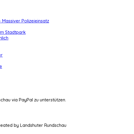
- Massiver Polizeieinsatz
 im Stadtpark
lich
er
e
schau via PayPal zu unterstützen.
Created by Landshuter Rundschau