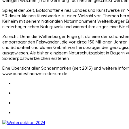
wenigen Wochen „from Germany“ auf Reisen geschickt werden. Ab 
Spiegel der Zeit, Botschafter eines Landes und Kunstwerke im M
50 dieser kleinen Kunstwerke zu einer Vielzahl von Themen her
Kelheim mit seinem Nationalen Naturmonument Weltenburger Enge
niederbayerischen Naturjuwels und widmet ihm sogar eine Blo
Zurecht: Denn die Weltenburger Enge gilt als eine der schönst
emporragenden Felswänden, die vor circa 150 Millionen Jahren ent
und Schönheit und als ein Gebiet von herausragender geologis
ausgewiesen. Als bisher einzigem Naturschutzgebiet in Bayern 
Sonderpostwertzeichen erstehen.
Eine Übersicht aller Sondermarken (seit 2015) und weitere Inf
www.bundesfinanzministerium.de.