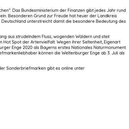
ichen“. Das Bundesministerium der Finanzen gibt jedes Jahr rund
geln. Besonderen Grund zur Freude hat heuer der Landkreis
ik Deutschland unterstreicht damit die besondere Bedeutung des
lang aus strudelndem Fluss, wogenden Wäldern und steil
n Hot Spot der Artenvielfalt: Wegen ihrer Seltenheit, Eigenart
nburger Enge 2020 als Bayerns erstes Nationales Naturmonument
efmarkenliebhaber können die Weltenburger Enge ab 3. Juli als
er Sonderbriefmarken gibt es online unter