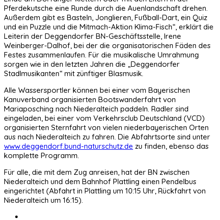
Pferdekutsche eine Runde durch die Auenlandschaft drehen.
Außerdem gibt es Basteln, Jonglieren, Fußball-Dart, ein Quiz
und ein Puzzle und die Mitmach-Aktion Klima-Fisch“, erklärt die
Leiterin der Deggendorfer BN-Geschäftsstelle, Irene
Weinberger-Dalhof, bei der die organisatorischen Fäden des
Festes zusammenlaufen. Für die musikalische Umrahmung
sorgen wie in den letzten Jahren die „Deggendorfer
Stadlmusikanten“ mit zünftiger Blasmusik.
Alle Wassersportler können bei einer vom Bayerischen
Kanuverband organisierten Bootswanderfahrt von
Mariaposching nach Niederalteich paddeln. Radler sind
eingeladen, bei einer vom Verkehrsclub Deutschland (VCD)
organisierten Sternfahrt von vielen niederbayerischen Orten
aus nach Niederalteich zu fahren. Die Abfahrtsorte sind unter
www.deggendorf.bund-naturschutz.de
zu finden, ebenso das
komplette Programm.
Für alle, die mit dem Zug anreisen, hat der BN zwischen
Niederalteich und dem Bahnhof Plattling einen Pendelbus
eingerichtet (Abfahrt in Plattling um 10:15 Uhr, Rückfahrt von
Niederalteich um 16:15).