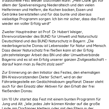
traditionelle Fest wieder stattfinden kann: „Mein Dank gilt vor
allem der Spielvereinigung Niederalteich und den vielen
Helferinnen und Helfern, die Kuchen backen, Essen und
Getränke bereitstellen und für das bunte und überaus
vielseitige Programm sorgen. Ich bin mir sicher, dass das Fest
wieder ein voller Erfolg wird!“
Zweiter Hauptredner ist Prof. Dr. Hubert Weiger,
Ehrenvorsitzender des BUND für Umwelt und Naturschutz
Deutschland und des BUND Naturschutz in Bayern: „Die
niederbayerische Donau ist Lebensader für Natur und Mensch.
Dass dieser Naturschatz frei fließen kann ist der Erfolg
jahrzehntelanger Arbeit des BN und aller Umweltverbände
Bayerns und es ist ein Erfolg unserer ganzen Zivilgesellschaft –
darauf kann man zu Recht stolz sein!“
Zur Erinnerung an den Initiator des Festes, den ehemaligen
BN-Kreisvorsitzenden Dieter Scherf, wird an der
Fähranlegestelle ein Gedächtnisbaum gepflanzt. Dieser steht
auch für den Einsatz aller Aktiven für den Erhalt der frei
fließenden Donau.
Um 10 Uhr startet das Fest mit einem bunten Programm für
Jung und Alt. „Wie jedes Jahr können Kinder auf die große
Linde am Dorfanger klettern oder mit den Eltern in der