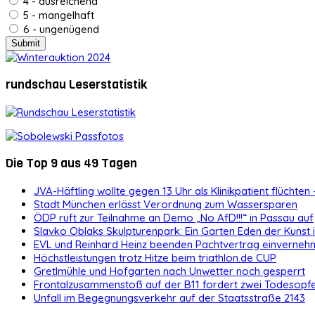
4 - ausreichend
5 - mangelhaft
6 - ungenügend
rundschau Leserstatistik
Die Top 9 aus 49 Tagen
JVA-Häftling wollte gegen 13 Uhr als Klinikpatient flüchten 
Stadt München erlässt Verordnung zum Wassersparen
ÖDP ruft zur Teilnahme an Demo „No AfD!!!“ in Passau auf
Slavko Oblaks Skulpturenpark: Ein Garten Eden der Kunst
EVL und Reinhard Heinz beenden Pachtvertrag einvernehm
Höchstleistungen trotz Hitze beim triathlon.de CUP
Gretlmühle und Hofgarten nach Unwetter noch gesperrt
Frontalzusammenstoß auf der B11 fordert zwei Todesopf
Unfall im Begegnungsverkehr auf der Staatsstraße 2143