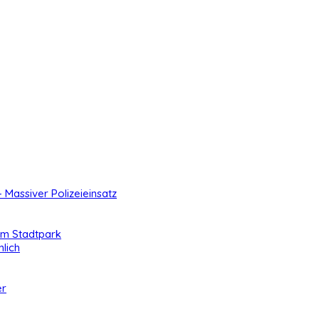
- Massiver Polizeieinsatz
 im Stadtpark
lich
er