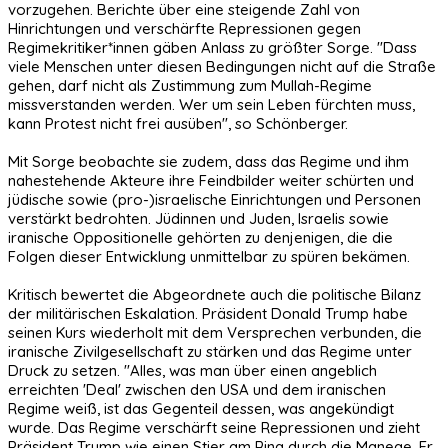
vorzugehen. Berichte über eine steigende Zahl von
Hinrichtungen und verschärfte Repressionen gegen
Regimekritiker*innen gäben Anlass zu größter Sorge. "Dass
viele Menschen unter diesen Bedingungen nicht auf die Straße
gehen, darf nicht als Zustimmung zum Mullah-Regime
missverstanden werden. Wer um sein Leben fürchten muss,
kann Protest nicht frei ausüben", so Schönberger.
Mit Sorge beobachte sie zudem, dass das Regime und ihm
nahestehende Akteure ihre Feindbilder weiter schürten und
jüdische sowie (pro-)israelische Einrichtungen und Personen
verstärkt bedrohten. Jüdinnen und Juden, Israelis sowie
iranische Oppositionelle gehörten zu denjenigen, die die
Folgen dieser Entwicklung unmittelbar zu spüren bekämen.
Kritisch bewertet die Abgeordnete auch die politische Bilanz
der militärischen Eskalation. Präsident Donald Trump habe
seinen Kurs wiederholt mit dem Versprechen verbunden, die
iranische Zivilgesellschaft zu stärken und das Regime unter
Druck zu setzen. "Alles, was man über einen angeblich
erreichten 'Deal' zwischen den USA und dem iranischen
Regime weiß, ist das Gegenteil dessen, was angekündigt
wurde. Das Regime verschärft seine Repressionen und zieht
Präsident Trump wie einen Stier am Ring durch die Manege. Er