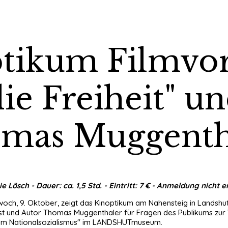
ptikum Filmvo
die Freiheit" u
omas Muggenth
Lösch - Dauer: ca. 1,5 Std. - Eintritt: 7 € - Anmeldung nicht e
och, 9. Oktober, zeigt das Kinoptikum am Nahensteig in Landshut a
ist und Autor Thomas Muggenthaler für Fragen des Publikums zur
ut im Nationalsozialismus" im LANDSHUTmuseum.