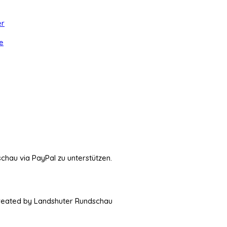
er
e
schau via PayPal zu unterstützen.
Created by Landshuter Rundschau