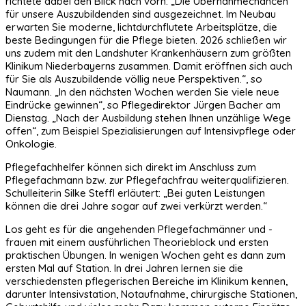
richtete dabei den Blick nach vorn: „Die Übernahmechancen
für unsere Auszubildenden sind ausgezeichnet. Im Neubau
erwarten Sie moderne, lichtdurchflutete Arbeitsplätze, die
beste Bedingungen für die Pflege bieten. 2026 schließen wir
uns zudem mit den Landshuter Krankenhäusern zum größten
Klinikum Niederbayerns zusammen. Damit eröffnen sich auch
für Sie als Auszubildende völlig neue Perspektiven.“, so
Naumann. „In den nächsten Wochen werden Sie viele neue
Eindrücke gewinnen“, so Pflegedirektor Jürgen Bacher am
Dienstag. „Nach der Ausbildung stehen Ihnen unzählige Wege
offen“, zum Beispiel Spezialisierungen auf Intensivpflege oder
Onkologie.
Pflegefachhelfer können sich direkt im Anschluss zum
Pflegefachmann bzw. zur Pflegefachfrau weiterqualifizieren.
Schulleiterin Silke Steffl erläutert: „Bei guten Leistungen
können die drei Jahre sogar auf zwei verkürzt werden.“
Los geht es für die angehenden Pflegefachmänner und -
frauen mit einem ausführlichen Theorieblock und ersten
praktischen Übungen. In wenigen Wochen geht es dann zum
ersten Mal auf Station. In drei Jahren lernen sie die
verschiedensten pflegerischen Bereiche im Klinikum kennen,
darunter Intensivstation, Notaufnahme, chirurgische Stationen,