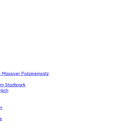
- Massiver Polizeieinsatz
 im Stadtpark
lich
er
e