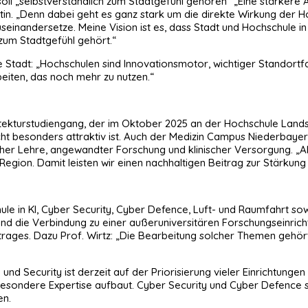
soll „selbstverständlich zum Stadtgefühl gehören“ „Eine stärkere A
in. „Denn dabei geht es ganz stark um die direkte Wirkung der Hoc
seinandersetze. Meine Vision ist es, dass Stadt und Hochschule 
 zum Stadtgefühl gehört.“
e Stadt: „Hochschulen sind Innovationsmotor, wichtiger Standortf
beiten, das noch mehr zu nutzen.“
ekturstudiengang, der im Oktober 2025 an der Hochschule Landsh
icht besonders attraktiv ist. Auch der Medizin Campus Niederbay
her Lehre, angewandter Forschung und klinischer Versorgung. „Als
Region. Damit leisten wir einen nachhaltigen Beitrag zur Stärkung
 in KI, Cyber Security, Cyber Defence, Luft- und Raumfahrt sowie
d die Verbindung zu einer außeruniversitären Forschungseinrichtu
rages. Dazu Prof. Wirtz: „Die Bearbeitung solcher Themen gehör
und Security ist derzeit auf der Priorisierung vieler Einrichtungen 
 besondere Expertise aufbaut. Cyber Security und Cyber Defence so
en.