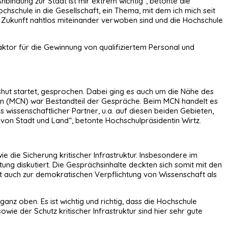
nbindung zur Stadt ist mir extrem wichtig“, betonte die
hschule in die Gesellschaft, ein Thema, mit dem ich mich seit
in Zukunft nahtlos miteinander verwoben sind und die Hochschule
aktor für die Gewinnung von qualifiziertem Personal und
ut startet, gesprochen. Dabei ging es auch um die Nähe des
ern (MCN) war Bestandteil der Gespräche. Beim MCN handelt es
 wissenschaftlicher Partner, u.a. auf diesen beiden Gebieten,
 von Stadt und Land“, betonte Hochschulpräsidentin Wirtz.
 die Sicherung kritischer Infrastruktur. Insbesondere im
ng diskutiert. Die Gesprächsinhalte deckten sich somit mit den
t auch zur demokratischen Verpflichtung von Wissenschaft als
ganz oben. Es ist wichtig und richtig, dass die Hochschule
wie der Schutz kritischer Infrastruktur sind hier sehr gute