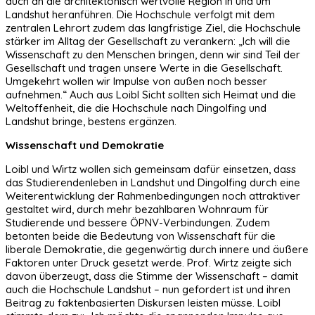
auch an die architektonisch wertvolle Region in und um
Landshut heranführen. Die Hochschule verfolgt mit dem
zentralen Lehrort zudem das langfristige Ziel, die Hochschule
stärker im Alltag der Gesellschaft zu verankern: „Ich will die
Wissenschaft zu den Menschen bringen, denn wir sind Teil der
Gesellschaft und tragen unsere Werte in die Gesellschaft.
Umgekehrt wollen wir Impulse von außen noch besser
aufnehmen.“ Auch aus Loibl Sicht sollten sich Heimat und die
Weltoffenheit, die die Hochschule nach Dingolfing und
Landshut bringe, bestens ergänzen.
Wissenschaft und Demokratie
Loibl und Wirtz wollen sich gemeinsam dafür einsetzen, dass
das Studierendenleben in Landshut und Dingolfing durch eine
Weiterentwicklung der Rahmenbedingungen noch attraktiver
gestaltet wird, durch mehr bezahlbaren Wohnraum für
Studierende und bessere ÖPNV-Verbindungen. Zudem
betonten beide die Bedeutung von Wissenschaft für die
liberale Demokratie, die gegenwärtig durch innere und äußere
Faktoren unter Druck gesetzt werde. Prof. Wirtz zeigte sich
davon überzeugt, dass die Stimme der Wissenschaft – damit
auch die Hochschule Landshut – nun gefordert ist und ihren
Beitrag zu faktenbasierten Diskursen leisten müsse. Loibl