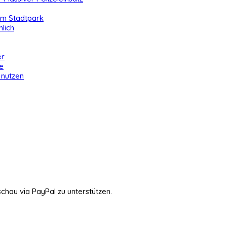
 im Stadtpark
lich
er
e
 nutzen
schau via PayPal zu unterstützen.