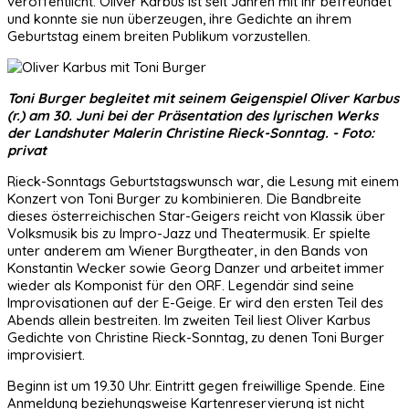
veröffentlicht. Oliver Karbus ist seit Jahren mit ihr befreundet
und konnte sie nun überzeugen, ihre Gedichte an ihrem
Geburtstag einem breiten Publikum vorzustellen.
Toni Burger begleitet mit seinem Geigenspiel Oliver Karbus
(r.) am 30. Juni bei der Präsentation des lyrischen Werks
der Landshuter Malerin Christine Rieck-Sonntag. - Foto:
privat
Rieck-Sonntags Geburtstagswunsch war, die Lesung mit einem
Konzert von Toni Burger zu kombinieren. Die Bandbreite
dieses österreichischen Star-Geigers reicht von Klassik über
Volksmusik bis zu Impro-Jazz und Theatermusik. Er spielte
unter anderem am Wiener Burgtheater, in den Bands von
Konstantin Wecker sowie Georg Danzer und arbeitet immer
wieder als Komponist für den ORF. Legendär sind seine
Improvisationen auf der E-Geige. Er wird den ersten Teil des
Abends allein bestreiten. Im zweiten Teil liest Oliver Karbus
Gedichte von Christine Rieck-Sonntag, zu denen Toni Burger
improvisiert.
Beginn ist um 19.30 Uhr. Eintritt gegen freiwillige Spende. Eine
Anmeldung beziehungsweise Kartenreservierung ist nicht