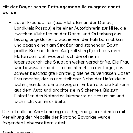
Mit der Bayerischen Rettungsmedaille ausgezeichnet
wurde:
Josef Freundorfer (aus Vilshofen an der Donau,
Landkreis Passau) eilte einer Autofahrerin zur Hilfe, die
zwischen Vilshofen an der Donau und Ortenburg aus
bislang ungeklärter Ursache von der Fahrbahn abkam
und gegen einen am Straßenrand stehenden Baum
prallte. Kurz nach dem Aufprall stieg Rauch aus dem
Motorraum auf, wodurch sich die ohnehin
lebensbedrohliche Situation weiter verschärfte. Die Frau
war bewusstlos und somit nicht mehr in der Lage, das
schwer beschädigte Fahrzeug alleine zu verlassen. Josef
Freundorfer, der in unmittelbarer Nähe der Unfallstelle
wohnt, handelte ohne zu zögern. Er befreite die Fahrerin
aus dem Auto und brachte sie in Sicherheit. Bis zum
Eintreffen des Notarztes kümmerte er sich um sie und
wich nicht von ihrer Seite.
Die öffentliche Anerkennung des Regierungspräsidenten mit
Verleihung der Medaille der Patrona Bavariae wurde
folgenden Lebensrettern zuteil:
Stadt Landshut