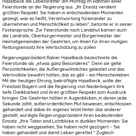
Haselbeck die Lebensretter am Montag im Rahmen einer
Feierstunde an der Regierung aus. „Ihr Einsatz verdient
größten Respekt. Sie haben in entscheidenden Momenten
gezeigt, was es heißt, Verantwortung füreinander zu
übernehmen und Menschlichkeit zu leben“, betonte er in seiner
Festansprache. Zur Feierstunde nach Landshut kamen auch
die Landräte, Oberbürgermeister und Bürgermeister der
Heimatgemeinden der Geehrten, um ihnen für ihren mutigen
Rettungseinsatz ihre Wertschätzung zu zollen.
Regierungspräsident Rainer Haselbeck bezeichnete die
Feierstunde als „etwas ganz Besonderes“. Denn sie gelte
Persönlichkeiten, die Außergewöhnliches geleistet und das
Wertvollste bewahrt hätten, das es gibt – ein Menschenleben.
Mit der heutigen Ehrung, bekräftigte Haselbeck, wolle der
Freistaat Bayern und die Regierung von Niederbayern ihre
tiefe Dankbarkeit und ihren größten Respekt zum Ausdruck
bringen. Die Geehrten hätten in Augenblicken, in denen jede
Sekunde zählt, außerordentlichen Mut bewiesen, entschlossen
gehandelt und dabei ihr eigenes Wohl hinter das anderer
gestellt, würdigte Regierungspräsident ihren bedeutenden
Einsatz: „Ihre Taten sind Lichtblicke in dunklen Momenten. Sie
haben nicht weggesehen, Sie haben nicht gezögert – Sie
haben gehandelt und damit Leben gerettet.“ Zugleich