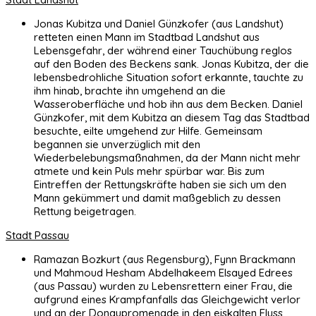
Jonas Kubitza und Daniel Günzkofer (aus Landshut)
retteten einen Mann im Stadtbad Landshut aus
Lebensgefahr, der während einer Tauchübung reglos
auf den Boden des Beckens sank. Jonas Kubitza, der die
lebensbedrohliche Situation sofort erkannte, tauchte zu
ihm hinab, brachte ihn umgehend an die
Wasseroberfläche und hob ihn aus dem Becken. Daniel
Günzkofer, mit dem Kubitza an diesem Tag das Stadtbad
besuchte, eilte umgehend zur Hilfe. Gemeinsam
begannen sie unverzüglich mit den
Wiederbelebungsmaßnahmen, da der Mann nicht mehr
atmete und kein Puls mehr spürbar war. Bis zum
Eintreffen der Rettungskräfte haben sie sich um den
Mann gekümmert und damit maßgeblich zu dessen
Rettung beigetragen.
Stadt Passau
Ramazan Bozkurt (aus Regensburg), Fynn Brackmann
und Mahmoud Hesham Abdelhakeem Elsayed Edrees
(aus Passau) wurden zu Lebensrettern einer Frau, die
aufgrund eines Krampfanfalls das Gleichgewicht verlor
und an der Donaupromenade in den eiskalten Fluss