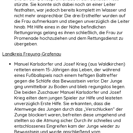
stürzte. Sie konnte sich dabei noch an einer Leiter
festhalten, war jedoch bereits komplett im Wasser und
nicht mehr ansprechbar. Die drei Ersthelfer wurden auf
die Frau aufmerksam und stiegen unverzüglich die Leiter
hinab. Mit Hilfe eines in der Nähe befindlichen
Rettungsrings gelang es ihnen schließlich, die Frau zur
Promenade hochzuziehen und dem Rettungsdienst zu
übergeben.
Landkreis Freyung-Grafenau
Manuel Karlsdorfer und Josef Krieg (aus Waldkirchen)
retteten einem 15-Jährigen das Leben, der während
eines Fußballspiels nach einem heftigen Balltreffer
gegen die Schläfe das Bewusstsein verlor. Der Junge
ging unmittelbar zu Boden und blieb regungslos liegen.
Die beiden Zuschauer Manuel Karlsdorfer und Josef
Krieg eilten dem jungen Spieler zur Hilfe und leisteten
unverzüglich Erste Hilfe. Sie erkannten, dass die
Atemwege des Jungen durch das „Verschlucken“ der
Zunge blockiert waren, befreiten diese umgehend und
stellten so die Atmung sicher. Durch ihr schnelles und
entschlossenes Eingreifen kam der Junge wieder zu
Bewusstsein und wurde anschließend vom