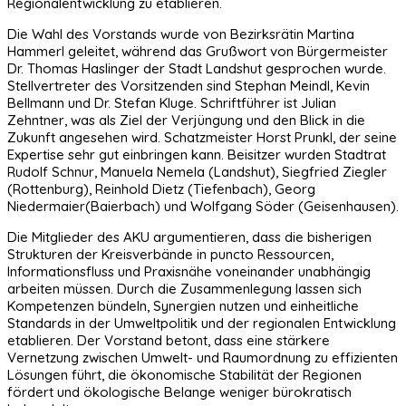
Regionalentwicklung zu etablieren.
Die Wahl des Vorstands wurde von Bezirksrätin Martina
Hammerl geleitet, während das Grußwort von Bürgermeister
Dr. Thomas Haslinger der Stadt Landshut gesprochen wurde.
Stellvertreter des Vorsitzenden sind Stephan Meindl, Kevin
Bellmann und Dr. Stefan Kluge. Schriftführer ist Julian
Zehntner, was als Ziel der Verjüngung und den Blick in die
Zukunft angesehen wird. Schatzmeister Horst Prunkl, der seine
Expertise sehr gut einbringen kann. Beisitzer wurden Stadtrat
Rudolf Schnur, Manuela Nemela (Landshut), Siegfried Ziegler
(Rottenburg), Reinhold Dietz (Tiefenbach), Georg
Niedermaier(Baierbach) und Wolfgang Söder (Geisenhausen).
Die Mitglieder des AKU argumentieren, dass die bisherigen
Strukturen der Kreisverbände in puncto Ressourcen,
Informationsfluss und Praxisnähe voneinander unabhängig
arbeiten müssen. Durch die Zusammenlegung lassen sich
Kompetenzen bündeln, Synergien nutzen und einheitliche
Standards in der Umweltpolitik und der regionalen Entwicklung
etablieren. Der Vorstand betont, dass eine stärkere
Vernetzung zwischen Umwelt- und Raumordnung zu effizienten
Lösungen führt, die ökonomische Stabilität der Regionen
fördert und ökologische Belange weniger bürokratisch