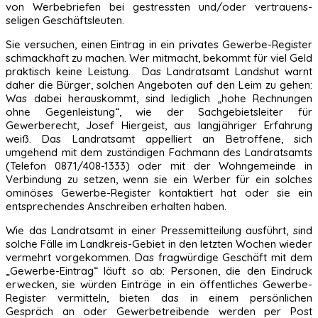
von Werbebriefen bei gestressten und/oder vertrauens-
seligen Geschäftsleuten.
Sie versuchen, einen Eintrag in ein privates Gewerbe-Register
schmackhaft zu machen. Wer mitmacht, bekommt für viel Geld
praktisch keine Leistung. Das Landratsamt Landshut warnt
daher die Bürger, solchen Angeboten auf den Leim zu gehen:
Was dabei herauskommt, sind lediglich „hohe Rechnungen
ohne Gegenleistung“, wie der Sachgebietsleiter für
Gewerberecht, Josef Hiergeist, aus langjähriger Erfahrung
weiß. Das Landratsamt appelliert an Betroffene, sich
umgehend mit dem zuständigen Fachmann des Landratsamts
(Telefon 0871/408-1333) oder mit der Wohngemeinde in
Verbindung zu setzen, wenn sie ein Werber für ein solches
ominöses Gewerbe-Register kontaktiert hat oder sie ein
entsprechendes Anschreiben erhalten haben.
Wie das Landratsamt in einer Pressemitteilung ausführt, sind
solche Fälle im Landkreis-Gebiet in den letzten Wochen wieder
vermehrt vorgekommen. Das fragwürdige Geschäft mit dem
„Gewerbe-Eintrag“ läuft so ab: Personen, die den Eindruck
erwecken, sie würden Einträge in ein öffentliches Gewerbe-
Register vermitteln, bieten das in einem persönlichen
Gespräch an oder Gewerbetreibende werden per Post