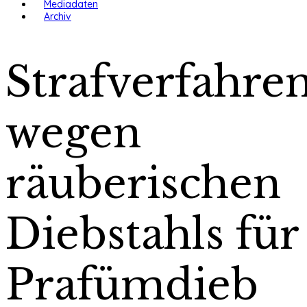
Mediadaten
Archiv
Strafverfahre
wegen
räuberischen
Diebstahls für
Prafümdieb