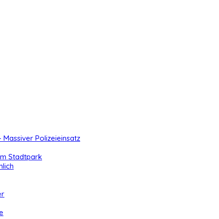
- Massiver Polizeieinsatz
 im Stadtpark
lich
er
e