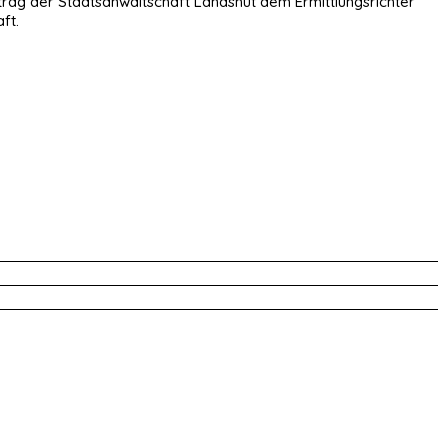
trag der Staatsanwaltschaft Landshut dem Ermittlungsrichter
ft.