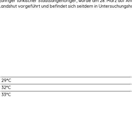
-jähriger türkischer Staatsangehöriger, wurde am 28. März auf An
andshut vorgeführt und befindet sich seitdem in Untersuchungsha
29°C
32°C
33°C