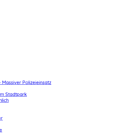
- Massiver Polizeieinsatz
 im Stadtpark
lich
er
e