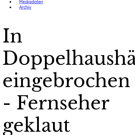
Mediadaten
Archiv
In
Doppelhaushä
eingebrochen
- Fernseher
geklaut