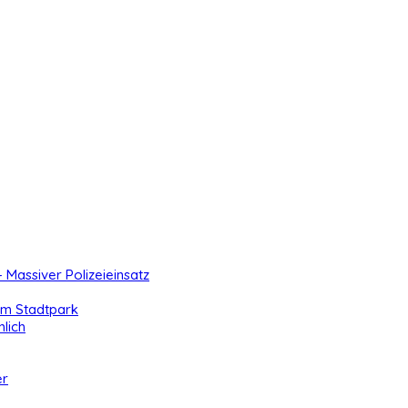
- Massiver Polizeieinsatz
 im Stadtpark
lich
er