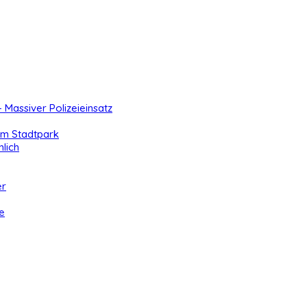
- Massiver Polizeieinsatz
 im Stadtpark
lich
er
e