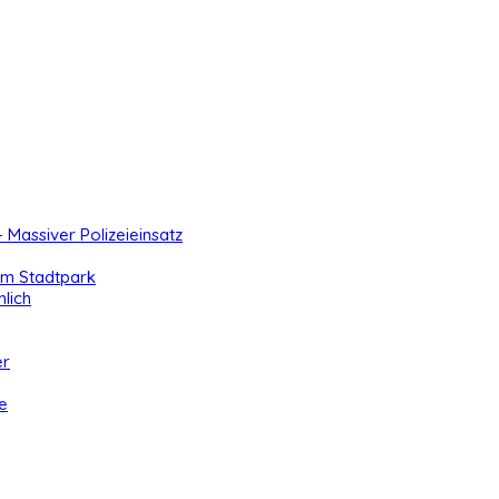
- Massiver Polizeieinsatz
 im Stadtpark
lich
er
e