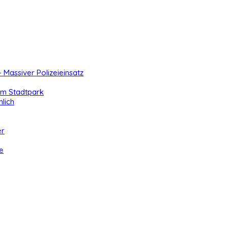
- Massiver Polizeieinsatz
 im Stadtpark
lich
er
e