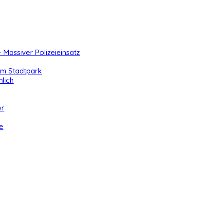
- Massiver Polizeieinsatz
 im Stadtpark
lich
er
e