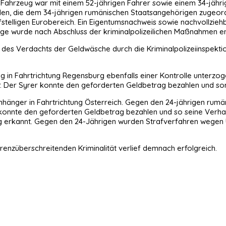
 Fahrzeug war mit einem 52-jährigen Fahrer sowie einem 34-jährig
en, die dem 34-jährigen rumänischen Staatsangehörigen zugeord
stelligen Eurobereich. Ein Eigentumsnachweis sowie nachvollzie
e wurde nach Abschluss der kriminalpolizeilichen Maßnahmen en
n des Verdachts der Geldwäsche durch die Kriminalpolizeiinspekti
g in Fahrtrichtung Regensburg ebenfalls einer Kontrolle unterzog
. Der Syrer konnte den geforderten Geldbetrag bezahlen und s
Anhänger in Fahrtrichtung Österreich. Gegen den 24-jährigen rumä
konnte den geforderten Geldbetrag bezahlen und so seine Verha
ng erkannt. Gegen den 24-Jährigen wurden Strafverfahren wegen 
nzüberschreitenden Kriminalität verlief demnach erfolgreich.