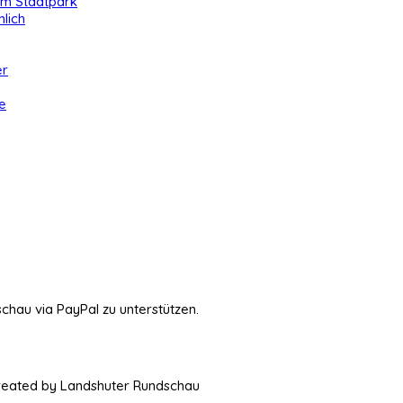
 im Stadtpark
lich
er
e
schau via PayPal zu unterstützen.
Created by Landshuter Rundschau