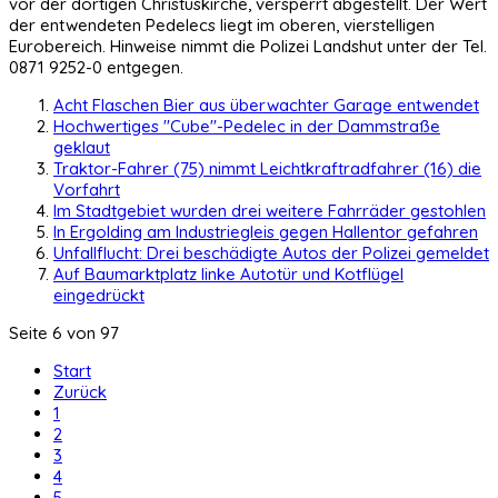
vor der dortigen Christuskirche, versperrt abgestellt. Der Wert
der entwendeten Pedelecs liegt im oberen, vierstelligen
Eurobereich. Hinweise nimmt die Polizei Landshut unter der Tel.
0871 9252-0 entgegen.
Acht Flaschen Bier aus überwachter Garage entwendet
Hochwertiges "Cube"-Pedelec in der Dammstraße
geklaut
Traktor-Fahrer (75) nimmt Leichtkraftradfahrer (16) die
Vorfahrt
Im Stadtgebiet wurden drei weitere Fahrräder gestohlen
In Ergolding am Industriegleis gegen Hallentor gefahren
Unfallflucht: Drei beschädigte Autos der Polizei gemeldet
Auf Baumarktplatz linke Autotür und Kotflügel
eingedrückt
Seite 6 von 97
Start
Zurück
1
2
3
4
5