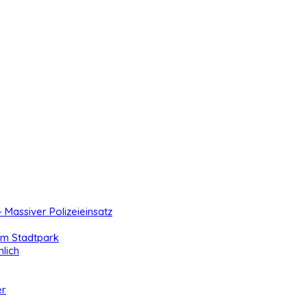
- Massiver Polizeieinsatz
 im Stadtpark
lich
er