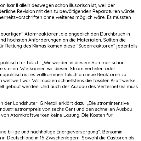
r II allein deswegen schon illusorisch ist, weil der
derliche Revision mit den zu bewältigenden Reparaturen würde
cherheitsvorschriften ohne weiteres möglich wäre. Es müssten
euartigen" Atomreaktoren, die angeblich den Durchbruch in
und höchsten Anforderungen an die Materialien. Sollten die
für Rettung des Klimas kämen diese "Superreaktoren" jedenfalls
politisch für falsch. „Wir werden in diesem Sommer schon
 stellen: Wie können wir diesen Strom verteilen oder
imapolitisch ist es vollkommen falsch an neue Reaktoren zu
eltweit war. Wir müssen schnellstens die fossilen Kraftwerke
ell gebaut werden. Und auch der Ausbau des Verteilnetzes muss
n der Landshuter IG Metall erklärt dazu: „Die stromintensive
 Industriestrompreis von sechs Cent und den schnellen Ausbau
au von Atomkraftwerken keine Lösung. Die Kosten für
ne billige und nachhaltige Energieversorgung“. Benjamin
 in Deutschland in 16 Zwischenlagern. Sowohl die Castoren als