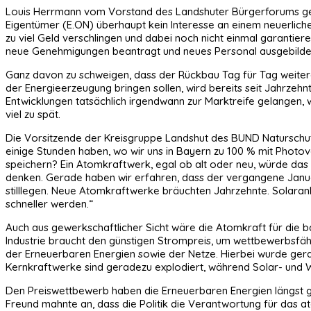
Louis Herrmann vom Vorstand des Landshuter Bürgerforums gegen
Eigentümer (E.ON) überhaupt kein Interesse an einem neuerlich
zu viel Geld verschlingen und dabei noch nicht einmal garantie
neue Genehmigungen beantragt und neues Personal ausgebilde
Ganz davon zu schweigen, dass der Rückbau Tag für Tag weiter
der Energieerzeugung bringen sollen, wird bereits seit Jahrzeh
Entwicklungen tatsächlich irgendwann zur Marktreife gelangen,
viel zu spät.
Die Vorsitzende der Kreisgruppe Landshut des BUND Naturschutz
einige Stunden haben, wo wir uns in Bayern zu 100 % mit Photov
speichern? Ein Atomkraftwerk, egal ob alt oder neu, würde das 
denken. Gerade haben wir erfahren, dass der vergangene Janua
stilllegen. Neue Atomkraftwerke bräuchten Jahrzehnte. Solaran
schneller werden.“
Auch aus gewerkschaftlicher Sicht wäre die Atomkraft für die ba
Industrie braucht den günstigen Strompreis, um wettbewerbsfäh
der Erneuerbaren Energien sowie der Netze. Hierbei wurde gerad
Kernkraftwerke sind geradezu explodiert, während Solar- und W
Den Preiswettbewerb haben die Erneuerbaren Energien längst ge
Freund mahnte an, dass die Politik die Verantwortung für das a