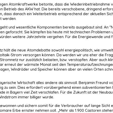
 Atomkraftwerke betonte, dass die Wiederinbetriebnahme von Isa
en Betrieb des AKW hat. Die bereits verschobene, dringend erfor
ren, dass danach ein Weiterbetrieb entsprechend der aktuellen Si
t werden.
geht und wesentliche Komponenten bereits ausgebaut sind. An "N
nten geforscht. Sie kämpfen bis heute mit technischen Problemen 
 würden weitere Jahrzehnte vergehen. Für die Energiewende und 
 hält die neue Atomdebatte sowohl energiepolitisch, wie umwelt
oltaik-Strom versorgen können. Da werden wir uns eher die Frage
Stromnetz nur zusätzlich belasten, bzw. verstopfen. Aber auch kl
r erneut der wärmste Monat seit den Temperaturaufzeichnungen w
lagen, Windräder und Speicher können aber an vielen Orten schn
yerische Wirtschaft alles andere als sinnvoll. Benjamin Freund vo
ig zu sein. Dies erfordert vorübergehend einen subventionierten
e in Bayern viel Zeit verschlafen. Für die Zukunft ist der Neub
indstrom immer billiger wurde.
wonnen und sichern somit für die Verbraucher auf lange Sicht ei
tomare Erbe ernster nehmen soll. „Mehr als 1.900 Castoren stehen