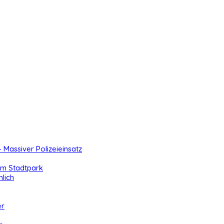
- Massiver Polizeieinsatz
 im Stadtpark
lich
er