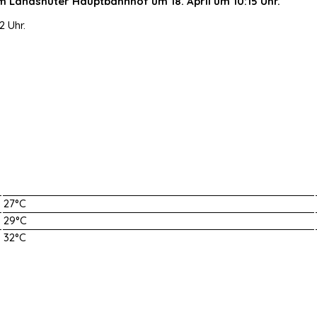
 Landshuter Hauptbahnhof um 18. April um 10:15 Uhr.
2 Uhr.
27°C
29°C
32°C