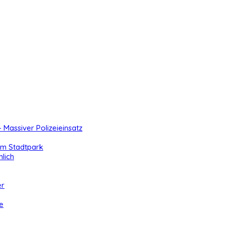
- Massiver Polizeieinsatz
 im Stadtpark
lich
er
e