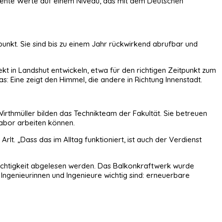
rumente Werte auf einem Niveau, das mit dem Deutschen
nkt. Sie sind bis zu einem Jahr rückwirkend abrufbar und
kt in Landshut entwickeln, etwa für den richtigen Zeitpunkt zum
 Eine zeigt den Himmel, die andere in Richtung Innenstadt.
irthmüller bilden das Technikteam der Fakultät. Sie betreuen
Labor arbeiten können.
t. „Dass das im Alltag funktioniert, ist auch der Verdienst
euchtigkeit abgelesen werden. Das Balkonkraftwerk wurde
ngenieurinnen und Ingenieure wichtig sind: erneuerbare