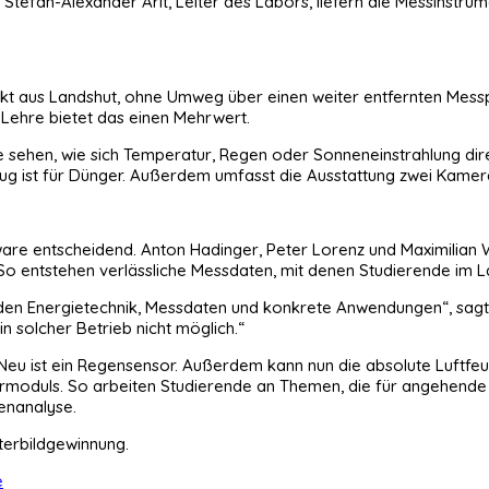
 Stefan-Alexander Arlt, Leiter des Labors, liefern die Messinst
kt aus Landshut, ohne Umweg über einen weiter entfernten Messpu
Lehre bietet das einen Mehrwert.
e sehen, wie sich Temperatur, Regen oder Sonneneinstrahlung dire
 ist für Dünger. Außerdem umfasst die Ausstattung zwei Kameras:
ware entscheidend. Anton Hadinger, Peter Lorenz und Maximilian W
So entstehen verlässliche Messdaten, mit denen Studierende im 
en Energietechnik, Messdaten und konkrete Anwendungen“, sagt Arl
n solcher Betrieb nicht möglich.“
. Neu ist ein Regensensor. Außerdem kann nun die absolute Luftf
rmoduls. So arbeiten Studierende an Themen, die für angehende I
enanalyse.
terbildgewinnung.
e