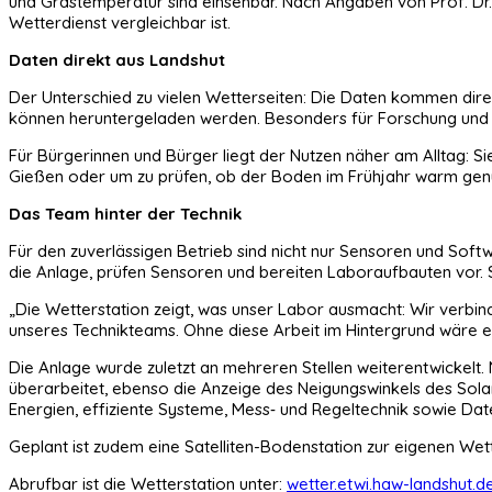
und Grastemperatur sind einsehbar. Nach Angaben von Prof. Dr.
Wetterdienst vergleichbar ist.
Daten direkt aus Landshut
Der Unterschied zu vielen Wetterseiten: Die Daten kommen dire
können heruntergeladen werden. Besonders für Forschung und 
Für Bürgerinnen und Bürger liegt der Nutzen näher am Alltag: Si
Gießen oder um zu prüfen, ob der Boden im Frühjahr warm genug
Das Team hinter der Technik
Für den zuverlässigen Betrieb sind nicht nur Sensoren und Soft
die Anlage, prüfen Sensoren und bereiten Laboraufbauten vor. 
„Die Wetterstation zeigt, was unser Labor ausmacht: Wir verbind
unseres Technikteams. Ohne diese Arbeit im Hintergrund wäre ei
Die Anlage wurde zuletzt an mehreren Stellen weiterentwickelt
überarbeitet, ebenso die Anzeige des Neigungswinkels des Sola
Energien, effiziente Systeme, Mess‑ und Regeltechnik sowie Dat
Geplant ist zudem eine Satelliten-Bodenstation zur eigenen Wet
Abrufbar ist die Wetterstation unter:
wetter.etwi.haw-landshut.d