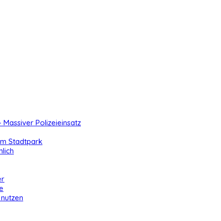
- Massiver Polizeieinsatz
 im Stadtpark
lich
er
e
 nutzen