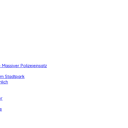
- Massiver Polizeieinsatz
 im Stadtpark
lich
er
e