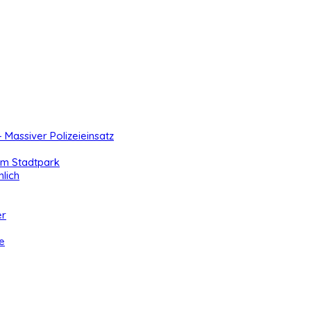
- Massiver Polizeieinsatz
 im Stadtpark
lich
er
e