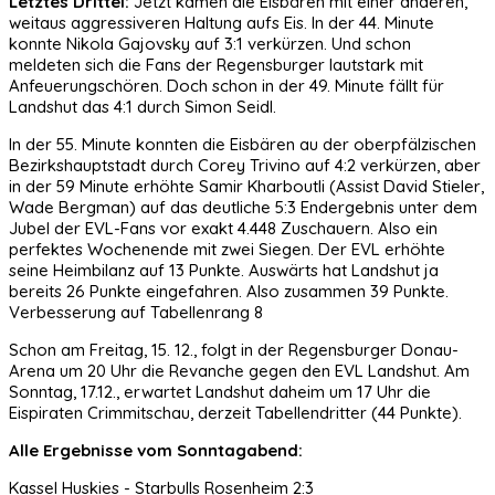
Letztes Drittel:
Jetzt kamen die Eisbären mit einer anderen,
weitaus aggressiveren Haltung aufs Eis. In der 44. Minute
konnte Nikola Gajovsky auf 3:1 verkürzen. Und schon
meldeten sich die Fans der Regensburger lautstark mit
Anfeuerungschören. Doch schon in der 49. Minute fällt für
Landshut das 4:1 durch Simon Seidl.
In der 55. Minute konnten die Eisbären au der oberpfälzischen
Bezirkshauptstadt durch Corey Trivino auf 4:2 verkürzen, aber
in der 59 Minute erhöhte Samir Kharboutli (Assist David Stieler,
Wade Bergman) auf das deutliche 5:3 Endergebnis unter dem
Jubel der EVL-Fans vor exakt 4.448 Zuschauern. Also ein
perfektes Wochenende mit zwei Siegen. Der EVL erhöhte
seine Heimbilanz auf 13 Punkte. Auswärts hat Landshut ja
bereits 26 Punkte eingefahren. Also zusammen 39 Punkte.
Verbesserung auf Tabellenrang 8
Schon am Freitag, 15. 12., folgt in der Regensburger Donau-
Arena um 20 Uhr die Revanche gegen den EVL Landshut. Am
Sonntag, 17.12., erwartet Landshut daheim um 17 Uhr die
Eispiraten Crimmitschau, derzeit Tabellendritter (44 Punkte).
Alle Ergebnisse vom Sonntagabend:
Kassel Huskies - Starbulls Rosenheim 2:3