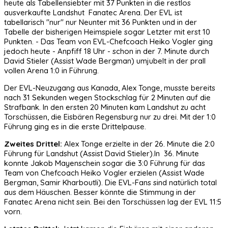
heute als Tabellensiebter mit 37 Punkten in die restlos
ausverkaufte Landshut Fanatec Arena. Der EVL ist
tabellarisch "nur" nur Neunter mit 36 Punkten und in der
Tabelle der bisherigen Heimspiele sogar Letzter mit erst 10
Punkten. - Das Team von EVL-Chefcoach Heiko Vogler ging
jedoch heute - Anpfiff 18 Uhr - schon in der 7. Minute durch
David Stieler (Assist Wade Bergman) umjubelt in der prall
vollen Arena 1:0 in Führung.
Der EVL-Neuzugang aus Kanada, Alex Tonge, musste bereits
nach 31 Sekunden wegen Stockschlag für 2 Minuten auf die
Strafbank. In den ersten 20 Minuten kam Landshut zu acht
Torschüssen, die Eisbären Regensburg nur zu drei. Mit der 1:0
Führung ging es in die erste Drittelpause.
Zweites Drittel:
Alex Tonge erzielte in der 26. Minute die 2:0
Führung für Landshut (Assist David Stieler).In 36. Minute
konnte Jakob Mayenschein sogar die 3:0 Führung für das
Team von Chefcoach Heiko Vogler erzielen (Assist Wade
Bergman, Samir Kharboutli). Die EVL-Fans sind natürlich total
aus dem Häuschen. Besser könnte die Stimmung in der
Fanatec Arena nicht sein. Bei den Torschüssen lag der EVL 11:5
vorn.