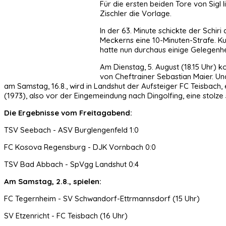
Für die ersten beiden Tore von Sigl 
Zischler die Vorlage.
In der 63. Minute schickte der Schi
Meckerns eine 10-Minuten-Strafe. K
hatte nun durchaus einige Gelegenhei
Am Dienstag, 5. August (18.15 Uhr) 
von Cheftrainer Sebastian Maier. Un
am Samstag, 16.8., wird in Landshut der Aufsteiger FC Teisbac
(1973), also vor der Eingemeindung nach Dingolfing, eine stol
Die Ergebnisse vom Freitagabend:
TSV Seebach - ASV Burglengenfeld 1:0
FC Kosova Regensburg - DJK Vornbach 0:0
TSV Bad Abbach - SpVgg Landshut 0:4
Am Samstag, 2.8., spielen:
FC Tegernheim - SV Schwandorf-Ettrmannsdorf (15 Uhr)
SV Etzenricht - FC Teisbach (16 Uhr)