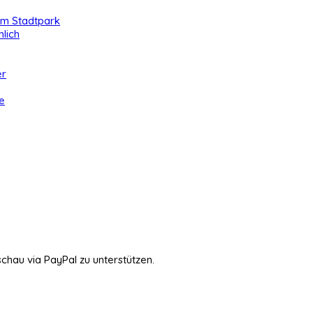
 im Stadtpark
lich
er
e
schau via PayPal zu unterstützen.