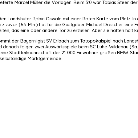
lieferte Marcel Müller die Vorlagen. Beim 3:0 war Tobias Steer der 
ri den Landshuter Robin Oswald mit einer Roten Karte vom Platz
urz zuvor (63. Min.) hat für die Gastgeber Michael Drescher ein
ten, das eine oder andere Tor zu erzielen. Aber sie hatten halt ke
kommt der Bayernligist SV Erlbach zum Totopokalspiel nach Lands
d danach folgen zwei Auswärtsspiele beim SC Luhe-Wildenau (Sa., 9
h, eine Stadtteilmannschaft der 21 000 Einwohner großen BMW-Stad
ze selbständige Marktgemeinde.