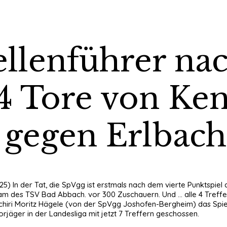
llenführer nach
4 Tore von Ken
l gegen Erlbach
5) In der Tat, die SpVgg ist erstmals nach dem vierte Punktspiel
 des TSV Bad Abbach. vor 300 Zuschauern. Und ... alle 4 Treffer im 
hiri Moritz Hägele (von der SpVgg Joshofen-Bergheim) das Spiel i
rjäger in der Landesliga mit jetzt 7 Treffern geschossen.