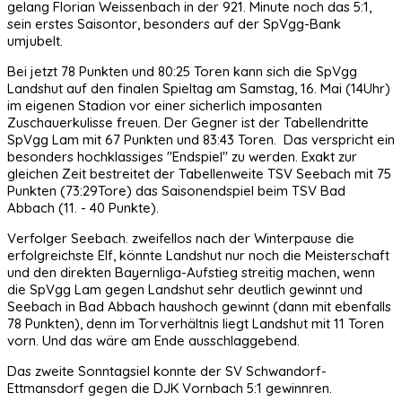
gelang Florian Weissenbach in der 921. Minute noch das 5:1,
sein erstes Saisontor, besonders auf der SpVgg-Bank
umjubelt.
Bei jetzt 78 Punkten und 80:25 Toren kann sich die SpVgg
Landshut auf den finalen Spieltag am Samstag, 16. Mai (14Uhr)
im eigenen Stadion vor einer sicherlich imposanten
Zuschauerkulisse freuen. Der Gegner ist der Tabellendritte
SpVgg Lam mit 67 Punkten und 83:43 Toren. Das verspricht ein
besonders hochklassiges "Endspiel" zu werden. Exakt zur
gleichen Zeit bestreitet der Tabellenweite TSV Seebach mit 75
Punkten (73:29Tore) das Saisonendspiel beim TSV Bad
Abbach (11. - 40 Punkte).
Verfolger Seebach. zweifellos nach der Winterpause die
erfolgreichste Elf, könnte Landshut nur noch die Meisterschaft
und den direkten Bayernliga-Aufstieg streitig machen, wenn
die SpVgg Lam gegen Landshut sehr deutlich gewinnt und
Seebach in Bad Abbach haushoch gewinnt (dann mit ebenfalls
78 Punkten), denn im Torverhältnis liegt Landshut mit 11 Toren
vorn. Und das wäre am Ende ausschlaggebend.
Das zweite Sonntagsiel konnte der SV Schwandorf-
Ettmansdorf gegen die DJK Vornbach 5:1 gewinnren.