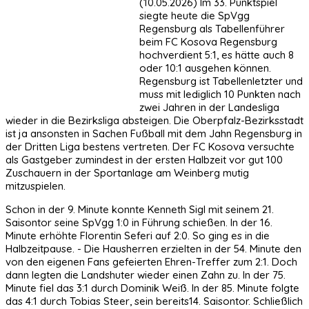
(10.05.2026) Im 33. Punktspiel
siegte heute die SpVgg
Regensburg als Tabellenführer
beim FC Kosova Regensburg
hochverdient 5:1, es hätte auch 8
oder 10:1 ausgehen können.
Regensburg ist Tabellenletzter und
muss mit lediglich 10 Punkten nach
zwei Jahren in der Landesliga
wieder in die Bezirksliga absteigen. Die Oberpfalz-Bezirksstadt
ist ja ansonsten in Sachen Fußball mit dem Jahn Regensburg in
der Dritten Liga bestens vertreten. Der FC Kosova versuchte
als Gastgeber zumindest in der ersten Halbzeit vor gut 100
Zuschauern in der Sportanlage am Weinberg mutig
mitzuspielen.
Schon in der 9. Minute konnte Kenneth Sigl mit seinem 21.
Saisontor seine SpVgg 1:0 in Führung schießen. In der 16.
Minute erhöhte Florentin Seferi auf 2:0. So ging es in die
Halbzeitpause. - Die Hausherren erzielten in der 54. Minute den
von den eigenen Fans gefeierten Ehren-Treffer zum 2:1. Doch
dann legten die Landshuter wieder einen Zahn zu. In der 75.
Minute fiel das 3:1 durch Dominik Weiß. In der 85. Minute folgte
das 4:1 durch Tobias Steer, sein bereits14. Saisontor. Schließlich