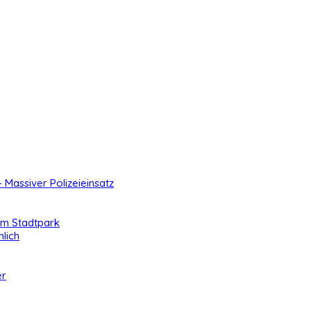
- Massiver Polizeieinsatz
 im Stadtpark
lich
er