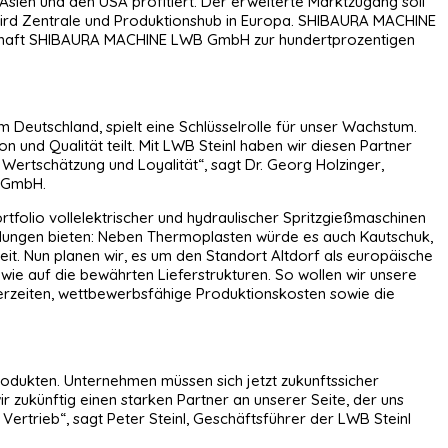
n und den USA profitiert. Der erweiterte Marktzugang soll
d wird Zentrale und Produktionshub in Europa. SHIBAURA MACHINE
ellschaft SHIBAURA MACHINE LWB GmbH zur hundertprozentigen
m Deutschland, spielt eine Schlüsselrolle für unser Wachstum.
 und Qualität teilt. Mit LWB Steinl haben wir diesen Partner
Wertschätzung und Loyalität“, sagt Dr. Georg Holzinger,
B GmbH.
olio vollelektrischer und hydraulischer Spritzgießmaschinen
dungen bieten: Neben Thermoplasten würde es auch Kautschuk,
eit. Nun planen wir, es um den Standort Altdorf als europäische
ie auf die bewährten Lieferstrukturen. So wollen wir unsere
erzeiten, wettbewerbsfähige Produktionskosten sowie die
odukten. Unternehmen müssen sich jetzt zukunftssicher
 zukünftig einen starken Partner an unserer Seite, der uns
Vertrieb“, sagt Peter Steinl, Geschäftsführer der LWB Steinl