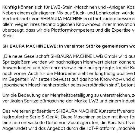
Künftig können sich für LWB-Steinl-Maschinen und -Anlagen Kos
Neben einem günstigeren Mix aus Stück- und Lohnkosten würde
Vertriebsnetz von SHIBAURA MACHINE eröffnet zudem besseren
allem wegen ihres technologischen Know-hows, ihrer Innovationsk
überzeugt, dass wir die Plattformkompetenz und die Expertise 
Steinl.
SHIBAURA MACHINE LWB: In vereinter Stärke gemeinsam w
„Die neue Gesellschaft SHIBAURA MACHINE LWB GmbH wird aus eine
Spritzgießern werden wir nachhaltigen Mehrwert bieten können:
Anwendungen und Verfahren sowie eine ausgeprägte, loyale Kun
nach vorne. Auch für die Mitarbeiter sieht er langfristig posit
Im Gegenteil: Wir setzen bewusst auf das hohe Know-how und die 
japanischen Maschinenhersteller selbstverständlich sind“, betont
Um die Bedeutung der Mehrheitsbeteiligung zu unterstreichen, z
vertikalen Spritzgießmaschine der Marke LWB und einem Indu
Des Weiteren präsentiert SHIBAURA MACHINE Kunststoffverarbeite
hydraulische Serie S-GenXt. Diese Maschinen setzen mit ihrer fo
eine neu entwickelte Reihe von Zusatzgeräten, die Kunststoffve
Abgerundet wird das Angebot durch die IIoT-Plattform „machiNetCl