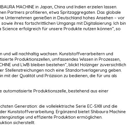
IBAURA MACHINE in Japan, China und Indien erzielen lassen.
 Partners profitieren, etwa Spritzaggregaten. Das globale
che Unternehmen genießen in Deutschland hohes Ansehen – vor
wie ihres fortschrittlichen Umgangs mit Digitalisierung. Ich bin
 Science erfolgreich für unsere Produkte nutzen können“, so
 und will nachhaltig wachsen. Kunststoffverarbeitern und
isierte Produktionszellen, umfassendes Wissen in Prozessen,
E und LWB bleiben bestehen“, blickt Holzinger zuversichtlich
eder Stellenstreichungen noch eine Standortverlagerung geben.
mit der Qualität und Präzision zu bedienen, die für uns als
e automatisierte Produktionszelle, bestehend aus einer
ten Generation: die vollelektrische Serie EC-SXIII und die
n der Kunststoffverarbeitung. Ergänzend bietet Shibaura Machine
stengünstige und effiziente Produktion ermöglichen.
tion sicherstellt.