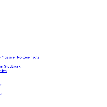
- Massiver Polizeieinsatz
 im Stadtpark
lich
er
e