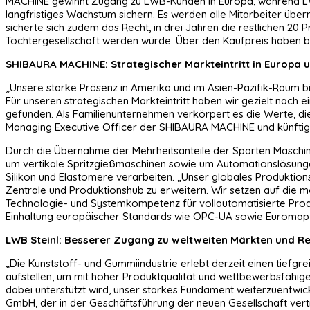
MACHINE gewinnt Zugang zu LWB-Kunden in Europa, während LW
langfristiges Wachstum sichern. Es werden alle Mitarbeiter üb
sicherte sich zudem das Recht, in drei Jahren die restlichen 
Tochtergesellschaft werden würde. Über den Kaufpreis haben be
SHIBAURA MACHINE: Strategischer Markteintritt in Europa 
„Unsere starke Präsenz in Amerika und im Asien-Pazifik-Raum bil
Für unseren strategischen Markteintritt haben wir gezielt nach 
gefunden. Als Familienunternehmen verkörpert es die Werte, di
Managing Executive Officer der SHIBAURA MACHINE und künft
Durch die Übernahme der Mehrheitsanteile der Sparten Maschin
um vertikale Spritzgießmaschinen sowie um Automationslösung
Silikon und Elastomere verarbeiten. „Unser globales Produktions
Zentrale und Produktionshub zu erweitern. Wir setzen auf die 
Technologie- und Systemkompetenz für vollautomatisierte Prod
Einhaltung europäischer Standards wie OPC-UA sowie Euromap 77
LWB Steinl: Besserer Zugang zu weltweiten Märkten und Re
„Die Kunststoff- und Gummiindustrie erlebt derzeit einen tie
aufstellen, um mit hoher Produktqualität und wettbewerbsfähige
dabei unterstützt wird, unser starkes Fundament weiterzuentwicke
GmbH, der in der Geschäftsführung der neuen Gesellschaft vertr