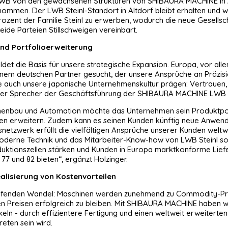
B von den gewachsenen Strukturen von SHIBAURA MACHINE in Asie
ernommen. Der LWB Steinl-Standort in Altdorf bleibt erhalten un
20 Prozent der Familie Steinl zu erwerben, wodurch die neue Ges
ide Parteien Stillschweigen vereinbart.
und Portfolioerweiterung
det die Basis für unsere strategische Expansion. Europa, vor alle
einem deutschen Partner gesucht, der unsere Ansprüche an Präzision
e auch unsere japanische Unternehmenskultur prägen: Vertrauen, 
iger Sprecher der Geschäftsführung der SHIBAURA MACHINE LW
enbau und Automation möchte das Unternehmen sein Produktportf
en erweitern. Zudem kann es seinen Kunden künftig neue Anwen
netzwerk erfüllt die vielfältigen Ansprüche unserer Kunden weltw
moderne Technik und das Mitarbeiter-Know-how von LWB Steinl sow
uktionszellen stärken und Kunden in Europa marktkonforme Lief
 und 82 bieten“, ergänzt Holzinger.
alisierung von Kostenvorteilen
fgreifenden Wandel: Maschinen werden zunehmend zu Commodity-Pr
n Preisen erfolgreich zu bleiben. Mit SHIBAURA MACHINE haben wir
ln - durch effizientere Fertigung und einen weltweit erweiterten 
eten sein wird.