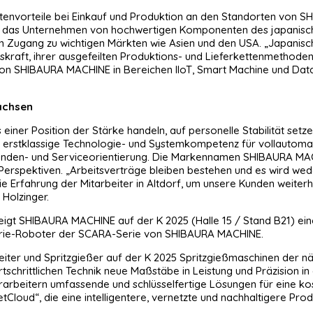
tenvorteile bei Einkauf und Produktion an den Standorten von SH
 das Unternehmen von hochwertigen Komponenten des japanischen
 Zugang zu wichtigen Märkten wie Asien und den USA. „Japanis
raft, ihrer ausgefeilten Produktions- und Lieferkettenmethoden so
von SHIBAURA MACHINE in Bereichen IIoT, Smart Machine und Data
achsen
r Position der Stärke handeln, auf personelle Stabilität setzen
 erstklassige Technologie- und Systemkompetenz für vollautomat
den- und Serviceorientierung. Die Markennamen SHIBAURA MACHIN
ive Perspektiven. „Arbeitsverträge bleiben bestehen und es wird w
Erfahrung der Mitarbeiter in Altdorf, um unsere Kunden weiterhin 
 Holzinger.
eigt SHIBAURA MACHINE auf der K 2025 (Halle 15 / Stand B21) ein
strie-Roboter der SCARA-Serie von SHIBAURA MACHINE.
r und Spritzgießer auf der K 2025 Spritzgießmaschinen der nächs
rtschrittlichen Technik neue Maßstäbe in Leistung und Präzision i
rarbeitern umfassende und schlüsselfertige Lösungen für eine ko
oud“, die eine intelligentere, vernetzte und nachhaltigere Produk