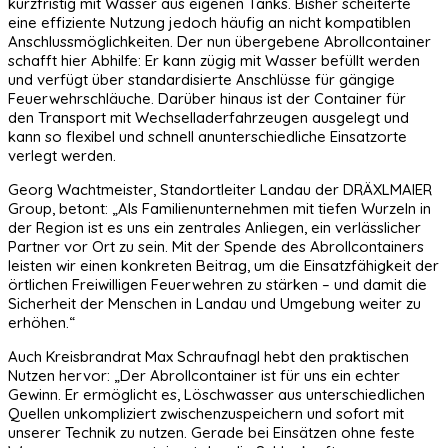
kurzfristig mit Wasser aus eigenen Tanks. Bisher scheiterte
eine effiziente Nutzung jedoch häufig an nicht kompatiblen
Anschlussmöglichkeiten. Der nun übergebene Abrollcontainer
schafft hier Abhilfe: Er kann zügig mit Wasser befüllt werden
und verfügt über standardisierte Anschlüsse für gängige
Feuerwehrschläuche. Darüber hinaus ist der Container für
den Transport mit Wechselladerfahrzeugen ausgelegt und
kann so flexibel und schnell anunterschiedliche Einsatzorte
verlegt werden.
Georg Wachtmeister, Standortleiter Landau der DRÄXLMAIER
Group, betont: „Als Familienunternehmen mit tiefen Wurzeln in
der Region ist es uns ein zentrales Anliegen, ein verlässlicher
Partner vor Ort zu sein. Mit der Spende des Abrollcontainers
leisten wir einen konkreten Beitrag, um die Einsatzfähigkeit der
örtlichen Freiwilligen Feuerwehren zu stärken – und damit die
Sicherheit der Menschen in Landau und Umgebung weiter zu
erhöhen.“
Auch Kreisbrandrat Max Schraufnagl hebt den praktischen
Nutzen hervor: „Der Abrollcontainer ist für uns ein echter
Gewinn. Er ermöglicht es, Löschwasser aus unterschiedlichen
Quellen unkompliziert zwischenzuspeichern und sofort mit
unserer Technik zu nutzen. Gerade bei Einsätzen ohne feste