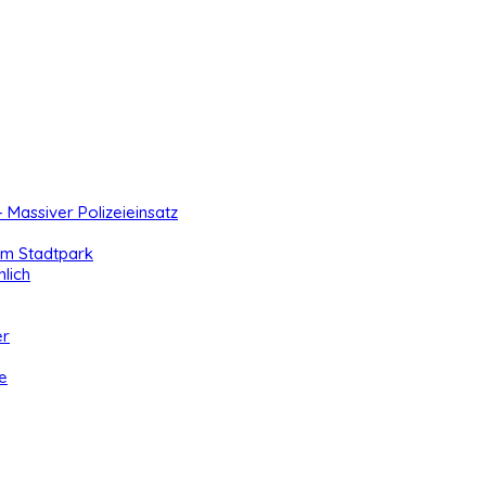
- Massiver Polizeieinsatz
 im Stadtpark
lich
er
e