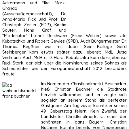
Ackermann und Elke März-
Granda
(Ausschußgemeinschaft), Dr.
Anna-Maria Fick und Prof. Dr.
Christoph Zeitler (FDP), Kirstin
Sauter, Hans Graf und
"Moderator" Lothar Reichwein (Freie Wähler) sowie Ute
Kubatschka und Robert Gewies (SPD). Auch Bürgermeister Dr.
Thomas Keyßner war mit dabei. Sein Kollege Gerd
Steinberger kam etwas später dazu, ebenso MdL Jutta
Widmann. Auch MdB a. D. Horst Kubatschka kam dazu, ebenso
Rudi Stark, der sich über die Nominierung seines Sohnes als
Schiedrichter bei der Europameistershaft 2012 besonders
freute.
Im Namen der Christkindlmarkt-Beschicker
hieß Christian Buchner die Stadträte
herzlich willkommen und er zeigte sich
sogleich an seinem Stand als perfekter
Gastgeber. Am Tag zuvor konnte er seinen
49. Geburtstag feiern. Kein Zweifel, der
Landshuter Christkindlmarkt ist einer der
schönsten in ganz Bayern. Christian
Buchner konnte bereits von Neuerungen