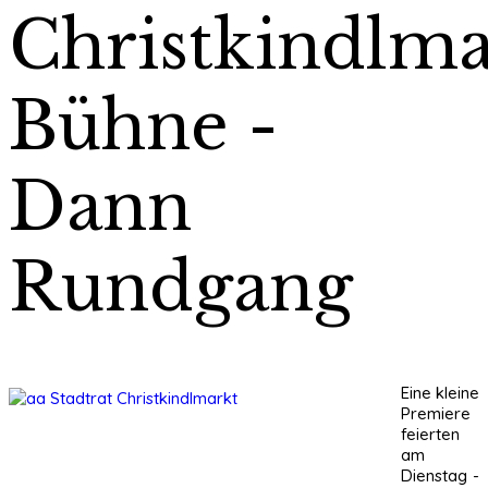
Christkindlma
Bühne -
Dann
Rundgang
Eine kleine
Premiere
feierten
am
Dienstag -