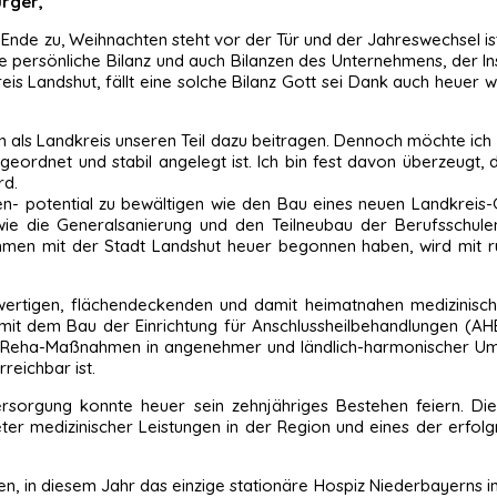
ürger,
m Ende zu, Weihnachten steht vor der Tür und der Jahreswechsel is
eine persönliche Bilanz und auch Bilanzen des Unternehmens, der I
eis Landshut, fällt eine solche Bilanz Gott sei Dank auch heuer w
n als Landkreis unseren Teil dazu beitragen. Dennoch möchte ich
geordnet und stabil angelegt ist. Ich bin fest davon überzeugt,
rd.
en- potential zu bewältigen wie den Bau eines neuen Landkreis
 sowie die Generalsanierung und den Teilneubau der Berufsschul
ammen mit der Stadt Landshut heuer begonnen haben, wird mit r
wertigen, flächendeckenden und damit heimatnahen medizinisc
mit dem Bau der Einrichtung für Anschlussheilbehandlungen (AHB
an, Reha-Maßnahmen in angenehmer und ländlich-harmonischer U
reichbar ist.
sorgung konnte heuer sein zehnjähriges Bestehen feiern. Die
eter medizinischer Leistungen in der Region und eines der erfo
n, in diesem Jahr das einzige stationäre Hospiz Niederbayerns in V