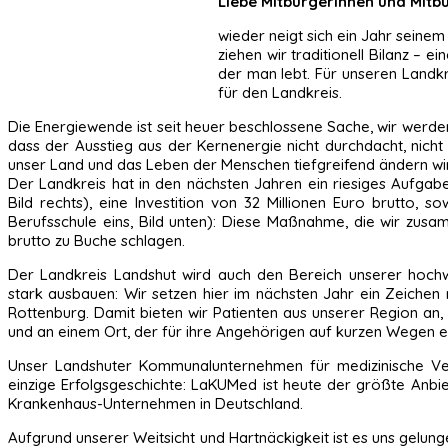
Liebe Mitbürgerinnen und Mitb
wieder neigt sich ein Jahr seine
ziehen wir traditionell Bilanz – 
der man lebt. Für unseren Landkr
für den Landkreis.
Die Energiewende ist seit heuer beschlossene Sache, wir werde
dass der Ausstieg aus der Kernenergie nicht durchdacht, nicht 
unser Land und das Leben der Menschen tiefgreifend ändern wi
Der Landkreis hat in den nächsten Jahren ein riesiges Aufgab
Bild rechts), eine Investition von 32 Millionen Euro brutto,
Berufsschule eins, Bild unten): Diese Maßnahme, die wir zus
brutto zu Buche schlagen.
Der Landkreis Landshut wird auch den Bereich unserer hoch
stark ausbauen: Wir setzen hier im nächsten Jahr ein Zeichen 
Rottenburg. Damit bieten wir Patienten aus unserer Region 
und an einem Ort, der für ihre Angehörigen auf kurzen Wegen er
Unser Landshuter Kommunalunternehmen für medizinische Ver
einzige Erfolgsgeschichte: LaKUMed ist heute der größte Anbi
Krankenhaus-Unternehmen in Deutschland.
Aufgrund unserer Weitsicht und Hartnäckigkeit ist es uns gelunge