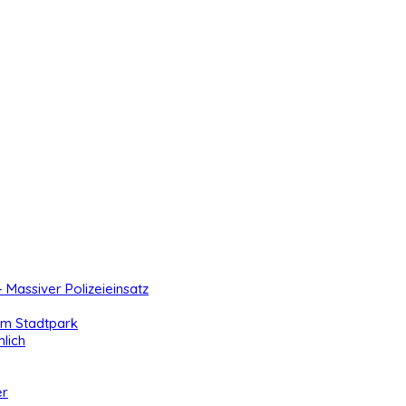
- Massiver Polizeieinsatz
 im Stadtpark
lich
er