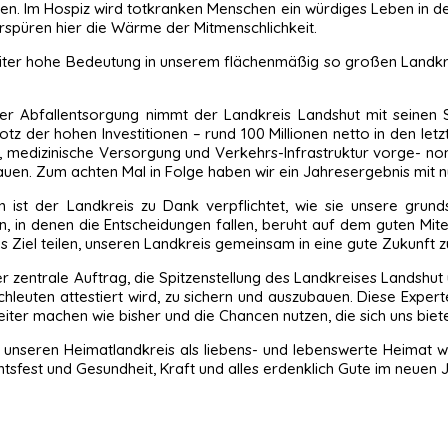
en. Im Hospiz wird totkranken Menschen ein würdiges Leben in de
verspüren hier die Wärme der Mitmenschlichkeit.
eiter hohe Bedeutung in unserem flächenmäßig so großen Landkre
r Abfallentsorgung nimmt der Landkreis Landshut mit seinen S
rotz der hohen Investitionen – rund 100 Millionen netto in den le
, medizinische Versorgung und Verkehrs-Infrastruktur vorge- nomm
uen. Zum achten Mal in Folge haben wir ein Jahresergebnis mit nu
st der Landkreis zu Dank verpflichtet, wie sie unsere grunds
n, in denen die Entscheidungen fallen, beruht auf dem guten Mitein
s Ziel teilen, unseren Landkreis gemeinsam in eine gute Zukunft z
der zentrale Auftrag, die Spitzenstellung des Landkreises Landshut
leuten attestiert wird, zu sichern und auszubauen. Diese Exper
eiter machen wie bisher und die Chancen nutzen, die sich uns biet
, unseren Heimatlandkreis als liebens- und lebenswerte Heimat w
fest und Gesundheit, Kraft und alles erdenklich Gute im neuen J