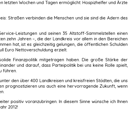
n letzten Wochen und Tagen ermöglicht: Hospizhelfer und Ärzte
is: Straßen verbinden die Menschen und sie sind die Adern des
ervice-Leistungen und seinen 35 Altstoff-Sammelstellen einen
tzten zehn Jahren –, die der Landkreis vor allem in den Bereichen
en hat, ist es gleichzeitig gelungen, die öffentlichen Schulden
ll Euro Nettoverschuldung erzielt.
olide Finanzpolitik mitgetragen haben. Die große Stärke der
ander und darauf, dass Parteipolitik bei uns keine Rolle spielt,
u führen.
 unter den über 400 Landkreisen und kreisfreien Städten, die uns
ten prognostizieren uns auch eine hervorragende Zukunft, wenn
en.
eiter positiv voranzubringen. In diesem Sinne wünsche ich Ihnen
ahr 2012!