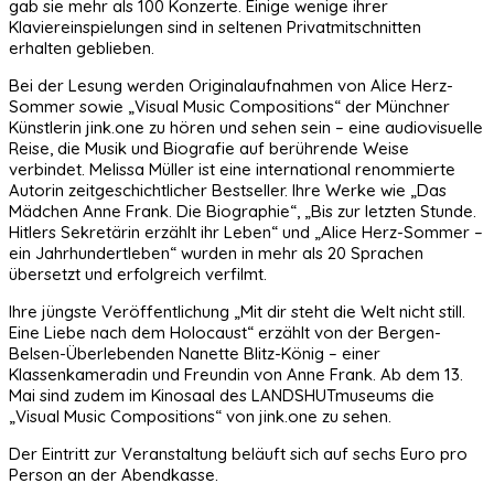
gab sie mehr als 100 Konzerte. Einige wenige ihrer
Klaviereinspielungen sind in seltenen Privatmitschnitten
erhalten geblieben.
Bei der Lesung werden Originalaufnahmen von Alice Herz-
Sommer sowie „Visual Music Compositions“ der Münchner
Künstlerin jink.one zu hören und sehen sein – eine audiovisuelle
Reise, die Musik und Biografie auf berührende Weise
verbindet. Melissa Müller ist eine international renommierte
Autorin zeitgeschichtlicher Bestseller. Ihre Werke wie „Das
Mädchen Anne Frank. Die Biographie“, „Bis zur letzten Stunde.
Hitlers Sekretärin erzählt ihr Leben“ und „Alice Herz-Sommer –
ein Jahrhundertleben“ wurden in mehr als 20 Sprachen
übersetzt und erfolgreich verfilmt.
Ihre jüngste Veröffentlichung „Mit dir steht die Welt nicht still.
Eine Liebe nach dem Holocaust“ erzählt von der Bergen-
Belsen-Überlebenden Nanette Blitz-König – einer
Klassenkameradin und Freundin von Anne Frank. Ab dem 13.
Mai sind zudem im Kinosaal des LANDSHUTmuseums die
„Visual Music Compositions“ von jink.one zu sehen.
Der Eintritt zur Veranstaltung beläuft sich auf sechs Euro pro
Person an der Abendkasse.